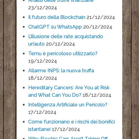
Analisi delle truffe finanziarie
23/12/2024
Il futuro della Blockchain
21/12/2024
ChatGPT su WhatsApp
20/12/2024
L’illusione delle rate acquistando
un’auto
20/12/2024
Temu è pericoloso utilizzarlo?
19/12/2024
Allarme INPS: la nuova truffa
18/12/2024
Hereditary Cancers: Are You at Risk
and What Can You Do?
18/12/2024
Intelligenza Artificiale un Pericolo?
17/12/2024
Come funzionano e i rischi dei bonifici
istantanei
17/12/2024
Why Electric Cars Aren’t Taking Off