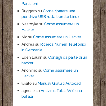
Partizioni
Ruggero
su
Come riparare una
pendrive USB rotta tramite Linux
Nastoyka
su
Come assumere un
Hacker
Nic
su
Come assumere un Hacker
Andrea
su
Ricerca Numeri Telefonici
in Germania
Eden Laurin
su
Consigli da parte di un
hacker
Anonimo
su
Come assumere un
Hacker
luisito
su
Manuali Gratuiti Autocad
agnese
su
Antivirus Total AV è una
bufala