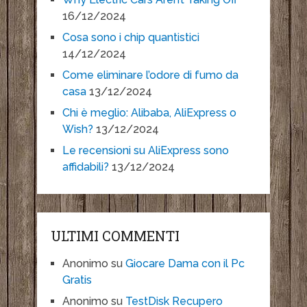
16/12/2024
Cosa sono i chip quantistici
14/12/2024
Come eliminare l’odore di fumo da
casa
13/12/2024
Chi è meglio: Alibaba, AliExpress o
Wish?
13/12/2024
Le recensioni su AliExpress sono
affidabili?
13/12/2024
ULTIMI COMMENTI
Anonimo
su
Giocare Dama con il Pc
Gratis
Anonimo
su
TestDisk Recupero