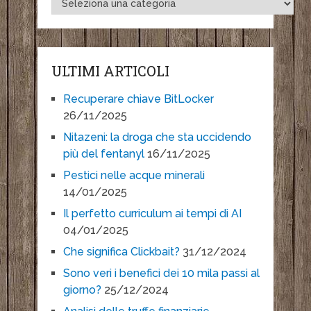
ULTIMI ARTICOLI
Recuperare chiave BitLocker
26/11/2025
Nitazeni: la droga che sta uccidendo
più del fentanyl
16/11/2025
Pestici nelle acque minerali
14/01/2025
Il perfetto curriculum ai tempi di AI
04/01/2025
Che significa Clickbait?
31/12/2024
Sono veri i benefici dei 10 mila passi al
giorno?
25/12/2024