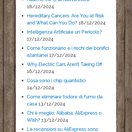
18/12/2024
Hereditary Cancers: Are You at Risk
and What Can You Do?
18/12/2024
Intelligenza Artificiale un Pericolo?
17/12/2024
Come funzionano e i rischi dei bonifici
istantanei
17/12/2024
Why Electric Cars Aren’t Taking Off
16/12/2024
Cosa sono i chip quantistici
14/12/2024
Come eliminare l’odore di fumo da
casa
13/12/2024
Chi è meglio: Alibaba, AliExpress o
Wish?
13/12/2024
Le recensioni su AliExpress sono