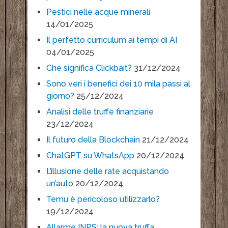
Pestici nelle acque minerali
14/01/2025
Il perfetto curriculum ai tempi di AI
04/01/2025
Che significa Clickbait?
31/12/2024
Sono veri i benefici dei 10 mila passi al
giorno?
25/12/2024
Analisi delle truffe finanziarie
23/12/2024
Il futuro della Blockchain
21/12/2024
ChatGPT su WhatsApp
20/12/2024
L’illusione delle rate acquistando
un’auto
20/12/2024
Temu è pericoloso utilizzarlo?
19/12/2024
Allarme INPS: la nuova truffa