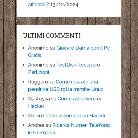
affidabili?
13/12/2024
ULTIMI COMMENTI
Anonimo
su
Giocare Dama con il Pc
Gratis
Anonimo
su
TestDisk Recupero
Partizioni
Ruggero
su
Come riparare una
pendrive USB rotta tramite Linux
Nastoyka
su
Come assumere un
Hacker
Nic
su
Come assumere un Hacker
Andrea
su
Ricerca Numeri Telefonici
in Germania