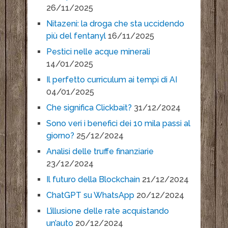
26/11/2025
Nitazeni: la droga che sta uccidendo
più del fentanyl
16/11/2025
Pestici nelle acque minerali
14/01/2025
Il perfetto curriculum ai tempi di AI
04/01/2025
Che significa Clickbait?
31/12/2024
Sono veri i benefici dei 10 mila passi al
giorno?
25/12/2024
Analisi delle truffe finanziarie
23/12/2024
Il futuro della Blockchain
21/12/2024
ChatGPT su WhatsApp
20/12/2024
L’illusione delle rate acquistando
un’auto
20/12/2024