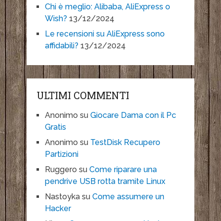
Chi è meglio: Alibaba, AliExpress o
Wish?
13/12/2024
Le recensioni su AliExpress sono
affidabili?
13/12/2024
ULTIMI COMMENTI
Anonimo
su
Giocare Dama con il Pc
Gratis
Anonimo
su
TestDisk Recupero
Partizioni
Ruggero
su
Come riparare una
pendrive USB rotta tramite Linux
Nastoyka
su
Come assumere un
Hacker