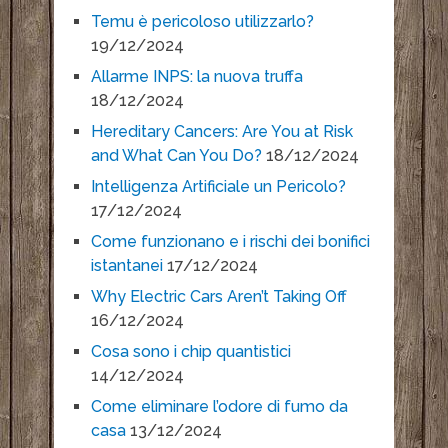
Temu è pericoloso utilizzarlo?
19/12/2024
Allarme INPS: la nuova truffa
18/12/2024
Hereditary Cancers: Are You at Risk
and What Can You Do?
18/12/2024
Intelligenza Artificiale un Pericolo?
17/12/2024
Come funzionano e i rischi dei bonifici
istantanei
17/12/2024
Why Electric Cars Aren’t Taking Off
16/12/2024
Cosa sono i chip quantistici
14/12/2024
Come eliminare l’odore di fumo da
casa
13/12/2024