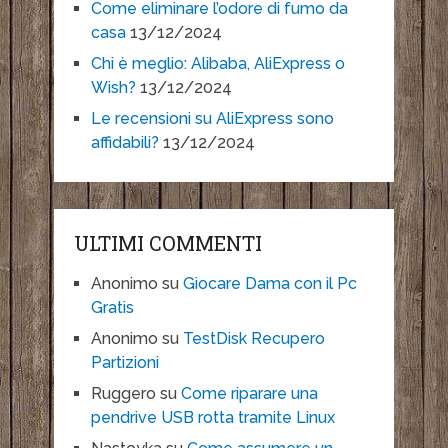
Come eliminare l’odore di fumo da
casa
13/12/2024
Chi è meglio: Alibaba, AliExpress o
Wish?
13/12/2024
Le recensioni su AliExpress sono
affidabili?
13/12/2024
ULTIMI COMMENTI
Anonimo
su
Giocare Dama con il Pc
Gratis
Anonimo
su
TestDisk Recupero
Partizioni
Ruggero
su
Come riparare una
pendrive USB rotta tramite Linux