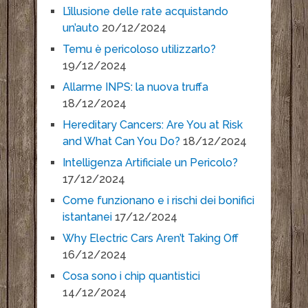
L’illusione delle rate acquistando
un’auto
20/12/2024
Temu è pericoloso utilizzarlo?
19/12/2024
Allarme INPS: la nuova truffa
18/12/2024
Hereditary Cancers: Are You at Risk
and What Can You Do?
18/12/2024
Intelligenza Artificiale un Pericolo?
17/12/2024
Come funzionano e i rischi dei bonifici
istantanei
17/12/2024
Why Electric Cars Aren’t Taking Off
16/12/2024
Cosa sono i chip quantistici
14/12/2024