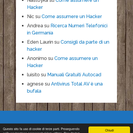
Nastoyka
su
Come assumere un
Hacker
Nic
su
Come assumere un Hacker
Andrea
su
Ricerca Numeri Telefonici
in Germania
Eden Laurin
su
Consigli da parte di un
hacker
Anonimo
su
Come assumere un
Hacker
luisito
su
Manuali Gratuiti Autocad
agnese
su
Antivirus Total AV è una
bufala
Questo sito fa uso di cookie di terze parti. Proseguendo
Chiudi