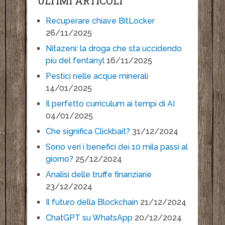
ULTIMI ARTICOLI
Recuperare chiave BitLocker
26/11/2025
Nitazeni: la droga che sta uccidendo
più del fentanyl
16/11/2025
Pestici nelle acque minerali
14/01/2025
Il perfetto curriculum ai tempi di AI
04/01/2025
Che significa Clickbait?
31/12/2024
Sono veri i benefici dei 10 mila passi al
giorno?
25/12/2024
Analisi delle truffe finanziarie
23/12/2024
Il futuro della Blockchain
21/12/2024
ChatGPT su WhatsApp
20/12/2024