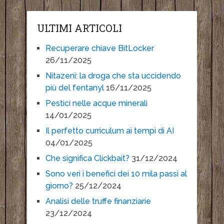
ULTIMI ARTICOLI
Recuperare chiave BitLocker
26/11/2025
Nitazeni: la droga che sta uccidendo
più del fentanyl
16/11/2025
Pestici nelle acque minerali
14/01/2025
Il perfetto curriculum ai tempi di AI
04/01/2025
Che significa Clickbait?
31/12/2024
Sono veri i benefici dei 10 mila passi al
giorno?
25/12/2024
Analisi delle truffe finanziarie
23/12/2024