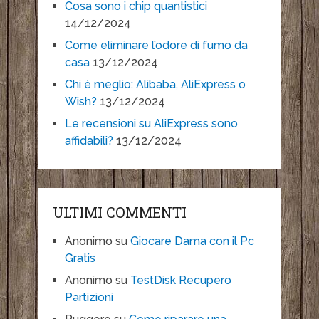
Cosa sono i chip quantistici
14/12/2024
Come eliminare l’odore di fumo da
casa
13/12/2024
Chi è meglio: Alibaba, AliExpress o
Wish?
13/12/2024
Le recensioni su AliExpress sono
affidabili?
13/12/2024
ULTIMI COMMENTI
Anonimo
su
Giocare Dama con il Pc
Gratis
Anonimo
su
TestDisk Recupero
Partizioni