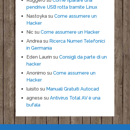
Ruggero
su
Come riparare una
pendrive USB rotta tramite Linux
Nastoyka
su
Come assumere un
Hacker
Nic
su
Come assumere un Hacker
Andrea
su
Ricerca Numeri Telefonici
in Germania
Eden Laurin
su
Consigli da parte di un
hacker
Anonimo
su
Come assumere un
Hacker
luisito
su
Manuali Gratuiti Autocad
agnese
su
Antivirus Total AV è una
bufala