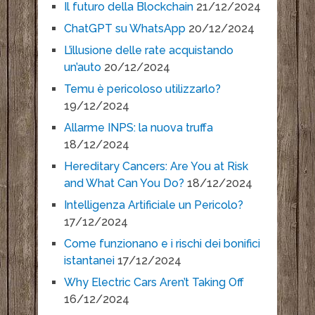
Il futuro della Blockchain
21/12/2024
ChatGPT su WhatsApp
20/12/2024
L’illusione delle rate acquistando
un’auto
20/12/2024
Temu è pericoloso utilizzarlo?
19/12/2024
Allarme INPS: la nuova truffa
18/12/2024
Hereditary Cancers: Are You at Risk
and What Can You Do?
18/12/2024
Intelligenza Artificiale un Pericolo?
17/12/2024
Come funzionano e i rischi dei bonifici
istantanei
17/12/2024
Why Electric Cars Aren’t Taking Off
16/12/2024