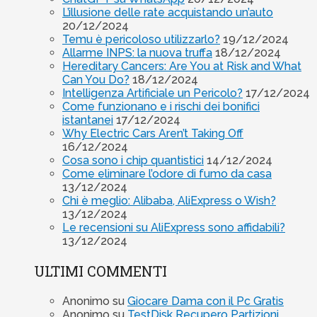
L’illusione delle rate acquistando un’auto
20/12/2024
Temu è pericoloso utilizzarlo?
19/12/2024
Allarme INPS: la nuova truffa
18/12/2024
Hereditary Cancers: Are You at Risk and What
Can You Do?
18/12/2024
Intelligenza Artificiale un Pericolo?
17/12/2024
Come funzionano e i rischi dei bonifici
istantanei
17/12/2024
Why Electric Cars Aren’t Taking Off
16/12/2024
Cosa sono i chip quantistici
14/12/2024
Come eliminare l’odore di fumo da casa
13/12/2024
Chi è meglio: Alibaba, AliExpress o Wish?
13/12/2024
Le recensioni su AliExpress sono affidabili?
13/12/2024
ULTIMI COMMENTI
Anonimo
su
Giocare Dama con il Pc Gratis
Anonimo
su
TestDisk Recupero Partizioni