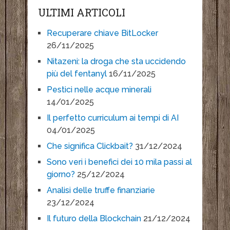
ULTIMI ARTICOLI
Recuperare chiave BitLocker
26/11/2025
Nitazeni: la droga che sta uccidendo
più del fentanyl
16/11/2025
Pestici nelle acque minerali
14/01/2025
Il perfetto curriculum ai tempi di AI
04/01/2025
Che significa Clickbait?
31/12/2024
Sono veri i benefici dei 10 mila passi al
giorno?
25/12/2024
Analisi delle truffe finanziarie
23/12/2024
Il futuro della Blockchain
21/12/2024