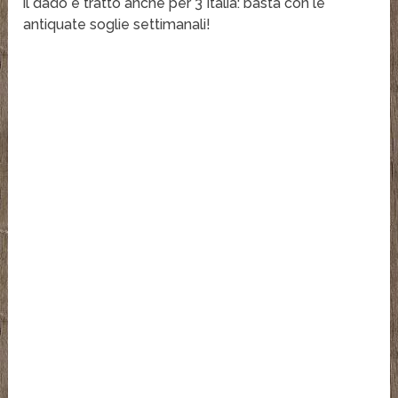
il dado è tratto anche per 3 Italia: basta con le
antiquate soglie settimanali!