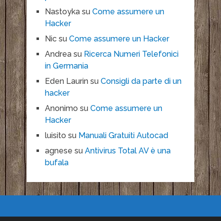
Nastoyka
su
Come assumere un
Hacker
Nic
su
Come assumere un Hacker
Andrea
su
Ricerca Numeri Telefonici
in Germania
Eden Laurin
su
Consigli da parte di un
hacker
Anonimo
su
Come assumere un
Hacker
luisito
su
Manuali Gratuiti Autocad
agnese
su
Antivirus Total AV è una
bufala