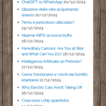
ChatGPT su WhatsApp
20/12/2024
L’illusione delle rate acquistando
un’auto
20/12/2024
Temu è pericoloso utilizzarlo?
19/12/2024
Allarme INPS: la nuova truffa
18/12/2024
Hereditary Cancers: Are You at Risk
and What Can You Do?
18/12/2024
Intelligenza Artificiale un Pericolo?
17/12/2024
Come funzionano e i rischi dei bonifici
istantanei
17/12/2024
Why Electric Cars Aren’t Taking Off
16/12/2024
Cosa sono i chip quantistici