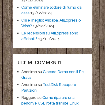
14/12/2024
Come eliminare l’odore di fumo da
casa
13/12/2024
Chi è meglio: Alibaba, AliExpress o
Wish?
13/12/2024
Le recensioni su AliExpress sono
affidabili?
13/12/2024
ULTIMI COMMENTI
Anonimo
su
Giocare Dama con il Pc
Gratis
Anonimo
su
TestDisk Recupero
Partizioni
Ruggero
su
Come riparare una
pendrive USB rotta tramite Linux