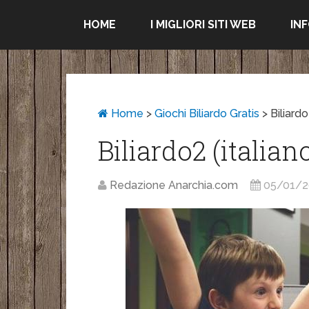
HOME
I MIGLIORI SITI WEB
IN
Home
>
Giochi Biliardo Gratis
>
Biliardo
Biliardo2 (italian
Redazione Anarchia.com
05/01/2