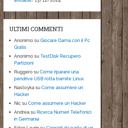
affidabili?
13/12/2024
ULTIMI COMMENTI
Anonimo
su
Giocare Dama con il Pc
Gratis
Anonimo
su
TestDisk Recupero
Partizioni
Ruggero
su
Come riparare una
pendrive USB rotta tramite Linux
Nastoyka
su
Come assumere un
Hacker
Nic
su
Come assumere un Hacker
Andrea
su
Ricerca Numeri Telefonici
in Germania
Eden Laurin
su
Consigli da parte di un