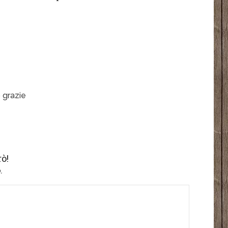
 grazie
ò!
.