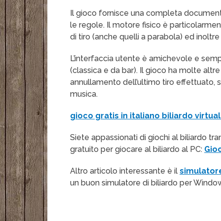
Il gioco fornisce una completa documenta
le regole. Il motore fisico è particolarmen
di tiro (anche quelli a parabola) ed inolt
L’interfaccia utente è amichevole e sem
(classica e da bar). Il gioco ha molte alt
annullamento dell’ultimo tiro effettuato, st
musica.
gioco gratis in italiano biliardo virtua
Siete appassionati di giochi al biliardo t
gratuito per giocare al biliardo al PC:
Gio
Altro articolo interessante è il
simulatore
un buon simulatore di biliardo per Windo