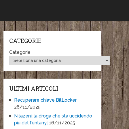
CATEGORIE
Categorie
ULTIMI ARTICOLI
Recuperare chiave BitLocker
26/11/2025
Nitazeni: la droga che sta uccidendo
più del fentanyl
16/11/2025