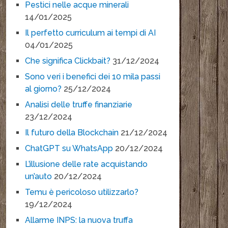
Pestici nelle acque minerali
14/01/2025
Il perfetto curriculum ai tempi di AI
04/01/2025
Che significa Clickbait?
31/12/2024
Sono veri i benefici dei 10 mila passi
al giorno?
25/12/2024
Analisi delle truffe finanziarie
23/12/2024
Il futuro della Blockchain
21/12/2024
ChatGPT su WhatsApp
20/12/2024
L’illusione delle rate acquistando
un’auto
20/12/2024
Temu è pericoloso utilizzarlo?
19/12/2024
Allarme INPS: la nuova truffa