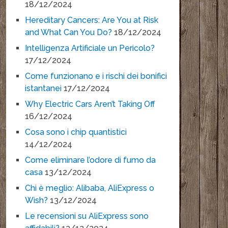
18/12/2024
Hereditary Cancers: Are You at Risk
and What Can You Do?
18/12/2024
Intelligenza Artificiale un Pericolo?
17/12/2024
Come funzionano e i rischi dei bonifici
istantanei
17/12/2024
Why Electric Cars Aren’t Taking Off
16/12/2024
Cosa sono i chip quantistici
14/12/2024
Come eliminare l’odore di fumo da
casa
13/12/2024
Chi è meglio: Alibaba, AliExpress o
Wish?
13/12/2024
Le recensioni su AliExpress sono