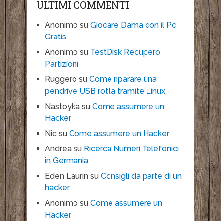
ULTIMI COMMENTI
Anonimo
su
Giocare Dama con il Pc
Gratis
Anonimo
su
TestDisk Recupero
Partizioni
Ruggero
su
Come riparare una
pendrive USB rotta tramite Linux
Nastoyka
su
Come assumere un
Hacker
Nic
su
Come assumere un Hacker
Andrea
su
Ricerca Numeri Telefonici
in Germania
Eden Laurin
su
Consigli da parte di un
hacker
Anonimo
su
Come assumere un
Hacker