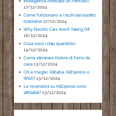
Intelligenza Artificiale un Pericolo?
17/12/2024
Come funzionano e i rischi dei bonifici
istantanei
17/12/2024
Why Electric Cars Aren’t Taking Off
16/12/2024
Cosa sono i chip quantistici
14/12/2024
Come eliminare l’odore di fumo da
casa
13/12/2024
Chi è meglio: Alibaba, AliExpress o
Wish?
13/12/2024
Le recensioni su AliExpress sono
affidabili?
13/12/2024