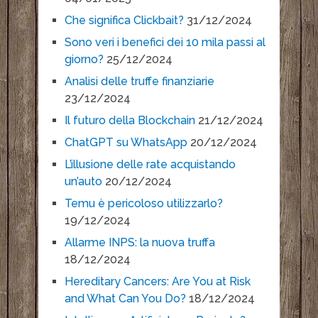
Che significa Clickbait?
31/12/2024
Sono veri i benefici dei 10 mila passi al
giorno?
25/12/2024
Analisi delle truffe finanziarie
23/12/2024
Il futuro della Blockchain
21/12/2024
ChatGPT su WhatsApp
20/12/2024
L’illusione delle rate acquistando
un’auto
20/12/2024
Temu è pericoloso utilizzarlo?
19/12/2024
Allarme INPS: la nuova truffa
18/12/2024
Hereditary Cancers: Are You at Risk
and What Can You Do?
18/12/2024