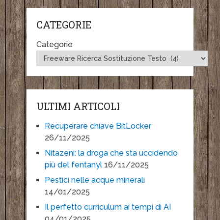
CATEGORIE
Categorie
ULTIMI ARTICOLI
Recuperare chiave BitLocker
26/11/2025
Nitazeni: la droga che sta uccidendo
più del fentanyl
16/11/2025
Pestici nelle acque minerali
14/01/2025
Il perfetto curriculum ai tempi di AI
04/01/2025