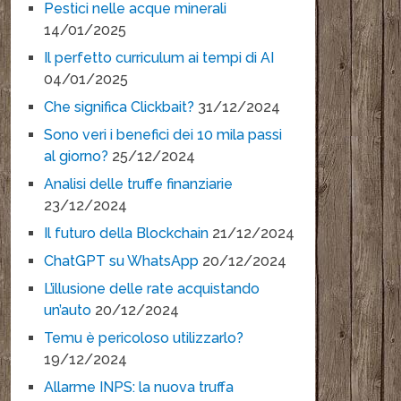
Pestici nelle acque minerali
14/01/2025
Il perfetto curriculum ai tempi di AI
04/01/2025
Che significa Clickbait?
31/12/2024
Sono veri i benefici dei 10 mila passi
al giorno?
25/12/2024
Analisi delle truffe finanziarie
23/12/2024
Il futuro della Blockchain
21/12/2024
ChatGPT su WhatsApp
20/12/2024
L’illusione delle rate acquistando
un’auto
20/12/2024
Temu è pericoloso utilizzarlo?
19/12/2024
Allarme INPS: la nuova truffa