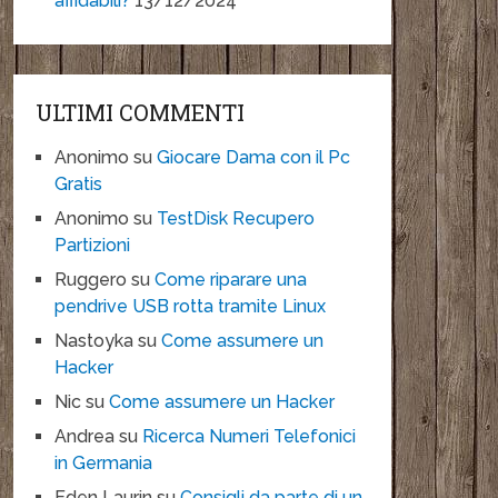
affidabili?
13/12/2024
ULTIMI COMMENTI
Anonimo
su
Giocare Dama con il Pc
Gratis
Anonimo
su
TestDisk Recupero
Partizioni
Ruggero
su
Come riparare una
pendrive USB rotta tramite Linux
Nastoyka
su
Come assumere un
Hacker
Nic
su
Come assumere un Hacker
Andrea
su
Ricerca Numeri Telefonici
in Germania
Eden Laurin
su
Consigli da parte di un