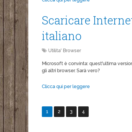
Scaricare Internet
italiano
Utilita' Browser
Microsoft è convinta: quest'ultima version
gli altri browser. Sarà vero?
Clicca qui per leggere
1
2
3
4