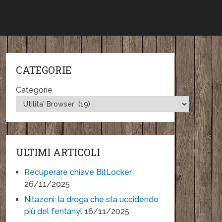
CATEGORIE
Categorie
ULTIMI ARTICOLI
Recuperare chiave BitLocker
26/11/2025
Nitazeni: la droga che sta uccidendo
più del fentanyl
16/11/2025