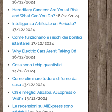
18/12/2024
Hereditary Cancers: Are You at Risk
and What Can You Do?
18/12/2024
Intelligenza Artificiale un Pericolo?
17/12/2024
Come funzionano e i rischi dei bonifici
istantanei
17/12/2024
Why Electric Cars Aren’t Taking Off
16/12/2024
Cosa sono i chip quantistici
14/12/2024
Come eliminare l’odore di fumo da
casa
13/12/2024
Chi è meglio: Alibaba, AliExpress o
Wish?
13/12/2024
Le recensioni su AliExpress sono