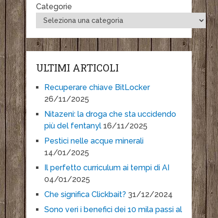
Categorie
ULTIMI ARTICOLI
Recuperare chiave BitLocker
26/11/2025
Nitazeni: la droga che sta uccidendo
più del fentanyl
16/11/2025
Pestici nelle acque minerali
14/01/2025
Il perfetto curriculum ai tempi di AI
04/01/2025
Che significa Clickbait?
31/12/2024
Sono veri i benefici dei 10 mila passi al