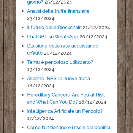
giorno?
25/12/2024
Analisi delle truffe finanziarie
23/12/2024
Il futuro della Blockchain
21/12/2024
ChatGPT su WhatsApp
20/12/2024
L’illusione delle rate acquistando
un’auto
20/12/2024
Temu è pericoloso utilizzarlo?
19/12/2024
Allarme INPS: la nuova truffa
18/12/2024
Hereditary Cancers: Are You at Risk
and What Can You Do?
18/12/2024
Intelligenza Artificiale un Pericolo?
17/12/2024
Come funzionano e i rischi dei bonifici