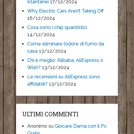
istantanei
17/12/2024
Why Electric Cars Aren’t Taking Off
16/12/2024
Cosa sono i chip quantistici
14/12/2024
Come eliminare l’odore di fumo da
casa
13/12/2024
Chi è meglio: Alibaba, AliExpress o
Wish?
13/12/2024
Le recensioni su AliExpress sono
affidabili?
13/12/2024
ULTIMI COMMENTI
Anonimo
su
Giocare Dama con il Pc
Gratis