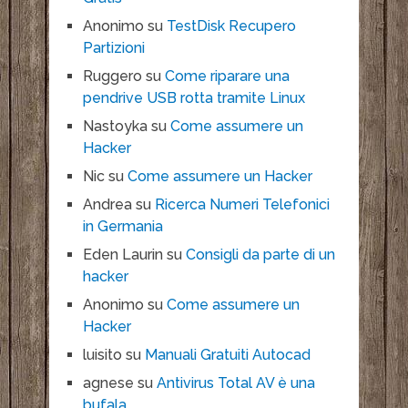
Anonimo
su
TestDisk Recupero
Partizioni
Ruggero
su
Come riparare una
pendrive USB rotta tramite Linux
Nastoyka
su
Come assumere un
Hacker
Nic
su
Come assumere un Hacker
Andrea
su
Ricerca Numeri Telefonici
in Germania
Eden Laurin
su
Consigli da parte di un
hacker
Anonimo
su
Come assumere un
Hacker
luisito
su
Manuali Gratuiti Autocad
agnese
su
Antivirus Total AV è una
bufala