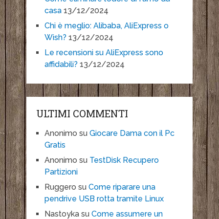
casa
13/12/2024
Chi è meglio: Alibaba, AliExpress o
Wish?
13/12/2024
Le recensioni su AliExpress sono
affidabili?
13/12/2024
ULTIMI COMMENTI
Anonimo
su
Giocare Dama con il Pc
Gratis
Anonimo
su
TestDisk Recupero
Partizioni
Ruggero
su
Come riparare una
pendrive USB rotta tramite Linux
Nastoyka
su
Come assumere un