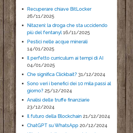
Recuperare chiave BitLocker
26/11/2025
Nitazeni: la droga che sta uccidendo
più del fentanyl
16/11/2025
Pestici nelle acque minerali
14/01/2025
Il perfetto curriculum ai tempi di AI
04/01/2025
Che significa Clickbait?
31/12/2024
Sono veri i benefici dei 10 mila passi al
giorno?
25/12/2024
Analisi delle truffe finanziarie
23/12/2024
Il futuro della Blockchain
21/12/2024
ChatGPT su WhatsApp
20/12/2024