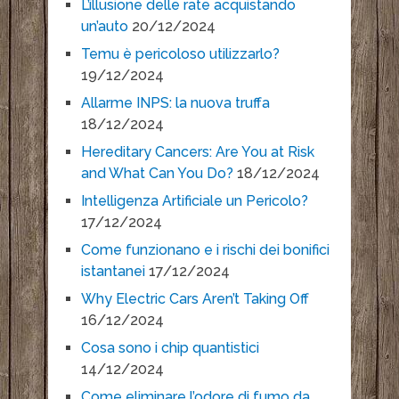
L’illusione delle rate acquistando
un’auto
20/12/2024
Temu è pericoloso utilizzarlo?
19/12/2024
Allarme INPS: la nuova truffa
18/12/2024
Hereditary Cancers: Are You at Risk
and What Can You Do?
18/12/2024
Intelligenza Artificiale un Pericolo?
17/12/2024
Come funzionano e i rischi dei bonifici
istantanei
17/12/2024
Why Electric Cars Aren’t Taking Off
16/12/2024
Cosa sono i chip quantistici
14/12/2024
Come eliminare l’odore di fumo da