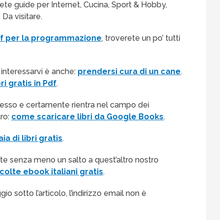
rete guide per Internet, Cucina, Sport & Hobby,
Da visitare.
Pdf per la programmazione
, troverete un po’ tutti
interessarvi è anche:
prendersi cura di un cane
.
bri gratis in Pdf
.
cesso e certamente rientra nel campo dei
tro:
come scaricare libri da Google Books
.
ia di libri gratis
.
 fate senza meno un salto a quest’altro nostro
colte ebook italiani gratis
.
sotto l’articolo, l’indirizzo email non è