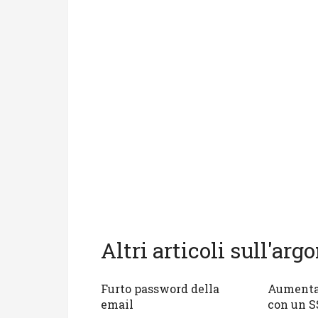
Altri articoli sull'ar
Furto password della
Aumentar
email
con un S