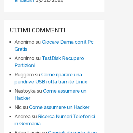
affidabili?
13/12/2024
ULTIMI COMMENTI
Anonimo
su
Giocare Dama con il Pc
Gratis
Anonimo
su
TestDisk Recupero
Partizioni
Ruggero
su
Come riparare una
pendrive USB rotta tramite Linux
Nastoyka
su
Come assumere un
Hacker
Nic
su
Come assumere un Hacker
Andrea
su
Ricerca Numeri Telefonici
in Germania
Eden Laurin
su
Consigli da parte di un