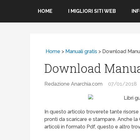
HOME
I MIGLIORI SITI WEB
IN
Home
>
Manuali gratis
>
Download Manua
Download Manual
Redazione Anarchia.com
07/01/2018
In questo articolo troverete tante risors
pronti da scaricare e stampare. Anche la G
articoli in formato Pdf, questo e altro trov