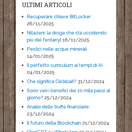
ULTIMI ARTICOLI
Recuperare chiave BitLocker
26/11/2025
Nitazeni: la droga che sta uccidendo
più del fentanyl
16/11/2025
Pestici nelle acque minerali
14/01/2025
Il perfetto curriculum ai tempi di AI
04/01/2025
Che significa Clickbait?
31/12/2024
Sono veri i benefici dei 10 mila passi al
giorno?
25/12/2024
Analisi delle truffe finanziarie
23/12/2024
Il futuro della Blockchain
21/12/2024