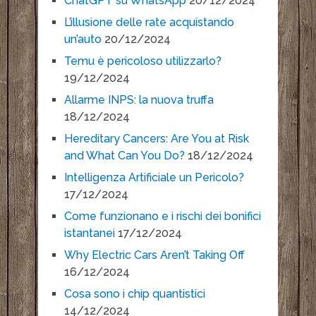
ChatGPT su WhatsApp
20/12/2024
L’illusione delle rate acquistando
un’auto
20/12/2024
Temu è pericoloso utilizzarlo?
19/12/2024
Allarme INPS: la nuova truffa
18/12/2024
Hereditary Cancers: Are You at Risk
and What Can You Do?
18/12/2024
Intelligenza Artificiale un Pericolo?
17/12/2024
Come funzionano e i rischi dei bonifici
istantanei
17/12/2024
Why Electric Cars Aren’t Taking Off
16/12/2024
Cosa sono i chip quantistici
14/12/2024