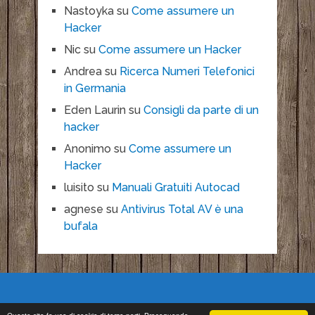
Nastoyka
su
Come assumere un
Hacker
Nic
su
Come assumere un Hacker
Andrea
su
Ricerca Numeri Telefonici
in Germania
Eden Laurin
su
Consigli da parte di un
hacker
Anonimo
su
Come assumere un
Hacker
luisito
su
Manuali Gratuiti Autocad
agnese
su
Antivirus Total AV è una
bufala