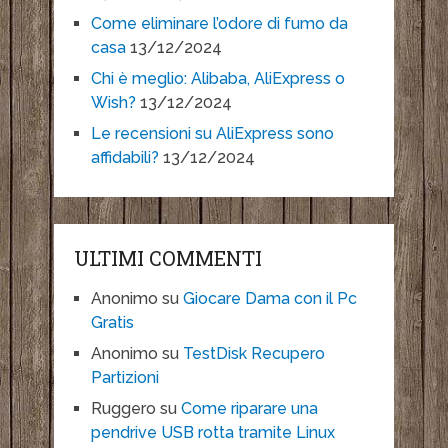
Come eliminare l’odore di fumo da
casa
13/12/2024
Chi è meglio: Alibaba, AliExpress o
Wish?
13/12/2024
Le recensioni su AliExpress sono
affidabili?
13/12/2024
ULTIMI COMMENTI
Anonimo
su
Giocare Dama con il Pc
Gratis
Anonimo
su
TestDisk Recupero
Partizioni
Ruggero
su
Come riparare una
pendrive USB rotta tramite Linux