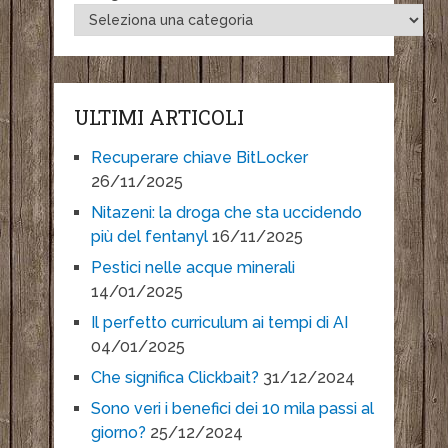
ULTIMI ARTICOLI
Recuperare chiave BitLocker
26/11/2025
Nitazeni: la droga che sta uccidendo
più del fentanyl
16/11/2025
Pestici nelle acque minerali
14/01/2025
Il perfetto curriculum ai tempi di AI
04/01/2025
Che significa Clickbait?
31/12/2024
Sono veri i benefici dei 10 mila passi al
giorno?
25/12/2024