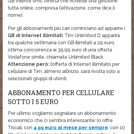
GB (niente sms, offerta che richiede una gestione
tutta online, compresa l’attivazione, come dice il
nome).
Per gli abbonamenti più cari cominciano ad apparire i
GB di Internet illimitati
: Tim Unlimited D apparirà
tra qualche settimana con GB illimitati a 29 euro,
ottima concorrenza ai 39,99 euro di una offerta
Vodafone simile, chiamata Unlimited Black.
Attenzione però:
l’offerta di Internet illimitato per
cellulare di Tim, almeno all’inizio, sarà rivolta solo a
selezionati gruppi di utenti.
ABBONAMENTO PER CELLULARE
SOTTO I 5 EURO
Per ultimo vogliamo segnalare un abbonamento
economico che ci sembra interessante: lo offre
Tiscali, con
4,99 euro al mese per sempre
, con 10