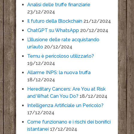
Analisi delle truffe finanziarie
23/12/2024
Il futuro della Blockchain
21/12/2024
ChatGPT su WhatsApp
20/12/2024
L’illusione delle rate acquistando
un’auto
20/12/2024
Temu è pericoloso utilizzarlo?
19/12/2024
Allarme INPS: la nuova truffa
18/12/2024
Hereditary Cancers: Are You at Risk
and What Can You Do?
18/12/2024
Intelligenza Artificiale un Pericolo?
17/12/2024
Come funzionano e i rischi dei bonifici
istantanei
17/12/2024