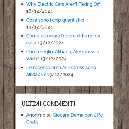
Why Electric Cars Aren’t Taking Off
16/12/2024
Cosa sono i chip quantistici
14/12/2024
Come eliminare l’odore di fumo da
casa
13/12/2024
Chi è meglio: Alibaba, AliExpress o
Wish?
13/12/2024
Le recensioni su AliExpress sono
affidabili?
13/12/2024
ULTIMI COMMENTI
Anonimo
su
Giocare Dama con il Pc
Gratis