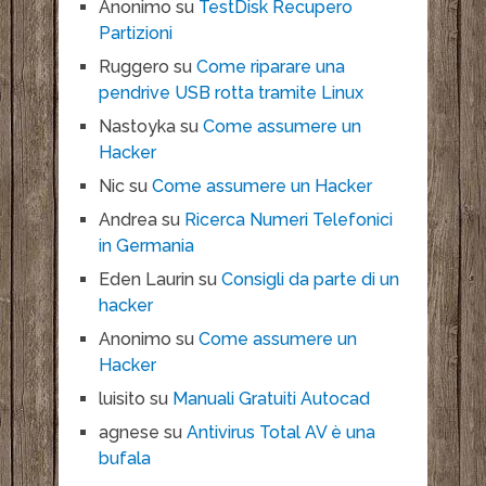
Anonimo
su
TestDisk Recupero
Partizioni
Ruggero
su
Come riparare una
pendrive USB rotta tramite Linux
Nastoyka
su
Come assumere un
Hacker
Nic
su
Come assumere un Hacker
Andrea
su
Ricerca Numeri Telefonici
in Germania
Eden Laurin
su
Consigli da parte di un
hacker
Anonimo
su
Come assumere un
Hacker
luisito
su
Manuali Gratuiti Autocad
agnese
su
Antivirus Total AV è una
bufala