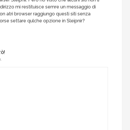
 indirizzo mi restituisce semre un messaggio di
con atri browser raggiungo questi siti senza
rse settare qulche opzione in Sleipnir?
ò!
.