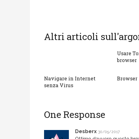
Altri articoli sull'ar
Usare To
browser
Navigare in Internet
Browser
senza Virus
One Response
Desberx
30/05/2017
Ottimo davvero questo browse