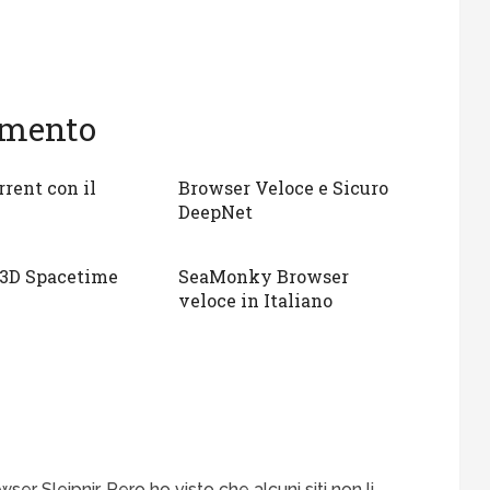
gomento
rrent con il
Browser Veloce e Sicuro
DeepNet
 3D Spacetime
SeaMonky Browser
veloce in Italiano
r Sleipnir. Pero ho visto che alcuni siti non li