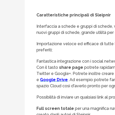
Caratteristiche principali di Sleipnir
Interfaccia a schede e gruppi di schede, v
nuovi gruppi di schede, grande utilità per ch
Importazione veloce ed efficace di tutte 
preferiti;
Fantastica integrazione con i social networ
Con il tasto
share page
potrete rapidam
Twitter e Google+. Potrete inoltre crear
e
Google Drive
. Ad esempio potrete far
spazio Cloud così d'averlo pronto per ogn
Possibilità di inviare un qualsiasi link al p
Full screen totale
per una magnifica nav
creato dagli autori di Sleipnir.