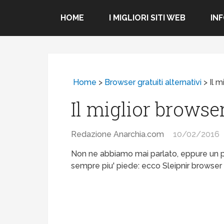
HOME
I MIGLIORI SITI WEB
IN
Home
>
Browser gratuiti alternativi
>
Il m
Il miglior browser
Redazione Anarchia.com
10/02/2016
Non ne abbiamo mai parlato, eppure un
sempre piu' piede: ecco Sleipnir browser