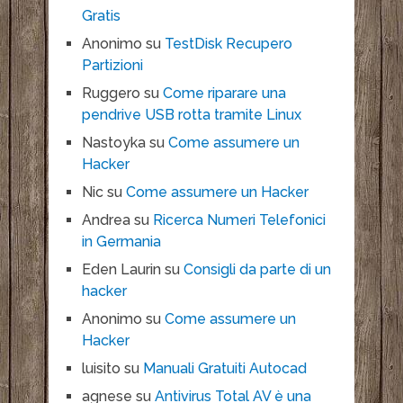
Gratis
Anonimo
su
TestDisk Recupero
Partizioni
Ruggero
su
Come riparare una
pendrive USB rotta tramite Linux
Nastoyka
su
Come assumere un
Hacker
Nic
su
Come assumere un Hacker
Andrea
su
Ricerca Numeri Telefonici
in Germania
Eden Laurin
su
Consigli da parte di un
hacker
Anonimo
su
Come assumere un
Hacker
luisito
su
Manuali Gratuiti Autocad
agnese
su
Antivirus Total AV è una