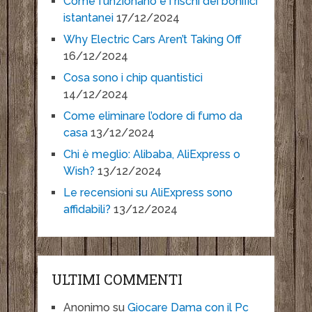
Come funzionano e i rischi dei bonifici
istantanei
17/12/2024
Why Electric Cars Aren’t Taking Off
16/12/2024
Cosa sono i chip quantistici
14/12/2024
Come eliminare l’odore di fumo da
casa
13/12/2024
Chi è meglio: Alibaba, AliExpress o
Wish?
13/12/2024
Le recensioni su AliExpress sono
affidabili?
13/12/2024
ULTIMI COMMENTI
Anonimo
su
Giocare Dama con il Pc