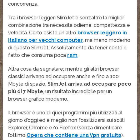
concorrenza.
Tra i browser leggeri SlimJet è senz’altro la miglior
combinazione tra necessità odierne, compattezza e
velocità. Certo esiste un altro
browser leggero in
italiano per vecchi computer
, ma meno moderno
di questo SlimJet. Assolutamente da tener conto il
fatto che consuma poca
ram
.
Altra cosa da segnalare: mentre gli altri browser
classici arrivano ad occupare anche e fino a 100
Mbyte di spazio,
SlimJet arriva ad occupare poco
più di 7 Mbyte
, un risultato incredibile per un
browser grafico moderno.
Il browser è uno di quei programmi più utilizzati al
giorno d’oggi ed è meglio non fossilizzarsi sui soliti
Explorer, Chrome e/o Firefox (senza dimenticare
l’ottimo
Opera che contiene una Vpn gratuita
).