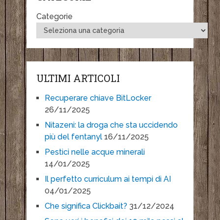
Categorie
ULTIMI ARTICOLI
Recuperare chiave BitLocker
26/11/2025
Nitazeni: la droga che sta uccidendo
più del fentanyl
16/11/2025
Pestici nelle acque minerali
14/01/2025
Il perfetto curriculum ai tempi di AI
04/01/2025
Che significa Clickbait?
31/12/2024