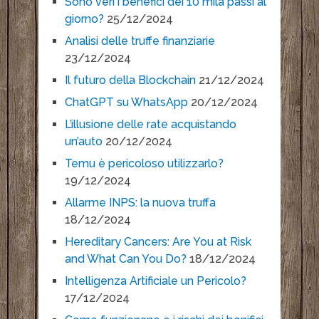
Sono veri i benefici dei 10 mila passi al
giorno?
25/12/2024
Analisi delle truffe finanziarie
23/12/2024
Il futuro della Blockchain
21/12/2024
ChatGPT su WhatsApp
20/12/2024
L’illusione delle rate acquistando
un’auto
20/12/2024
Temu è pericoloso utilizzarlo?
19/12/2024
Allarme INPS: la nuova truffa
18/12/2024
Hereditary Cancers: Are You at Risk
and What Can You Do?
18/12/2024
Intelligenza Artificiale un Pericolo?
17/12/2024