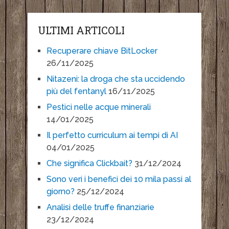
ULTIMI ARTICOLI
Recuperare chiave BitLocker
26/11/2025
Nitazeni: la droga che sta uccidendo
più del fentanyl
16/11/2025
Pestici nelle acque minerali
14/01/2025
Il perfetto curriculum ai tempi di AI
04/01/2025
Che significa Clickbait?
31/12/2024
Sono veri i benefici dei 10 mila passi al
giorno?
25/12/2024
Analisi delle truffe finanziarie
23/12/2024