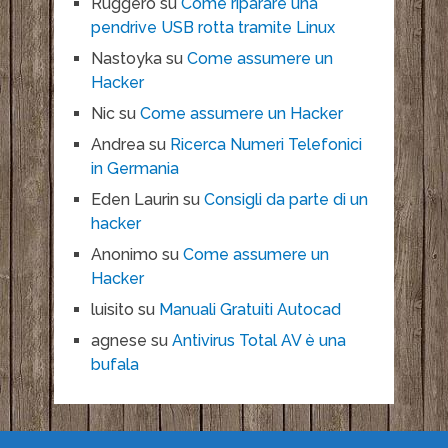
Ruggero
su
Come riparare una
pendrive USB rotta tramite Linux
Nastoyka
su
Come assumere un
Hacker
Nic
su
Come assumere un Hacker
Andrea
su
Ricerca Numeri Telefonici
in Germania
Eden Laurin
su
Consigli da parte di un
hacker
Anonimo
su
Come assumere un
Hacker
luisito
su
Manuali Gratuiti Autocad
agnese
su
Antivirus Total AV è una
bufala