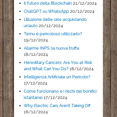
Il futuro della Blockchain
21/12/2024
ChatGPT su WhatsApp
20/12/2024
L’illusione delle rate acquistando
un’auto
20/12/2024
Temu è pericoloso utilizzarlo?
19/12/2024
Allarme INPS: la nuova truffa
18/12/2024
Hereditary Cancers: Are You at Risk
and What Can You Do?
18/12/2024
Intelligenza Artificiale un Pericolo?
17/12/2024
Come funzionano e i rischi dei bonifici
istantanei
17/12/2024
Why Electric Cars Aren’t Taking Off
16/12/2024