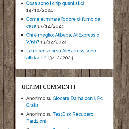
Cosa sono i chip quantistici
14/12/2024
Come eliminare l’odore di fumo da
casa
13/12/2024
Chi è meglio: Alibaba, AliExpress o
Wish?
13/12/2024
Le recensioni su AliExpress sono
affidabili?
13/12/2024
ULTIMI COMMENTI
Anonimo
su
Giocare Dama con il Pc
Gratis
Anonimo
su
TestDisk Recupero
Partizioni