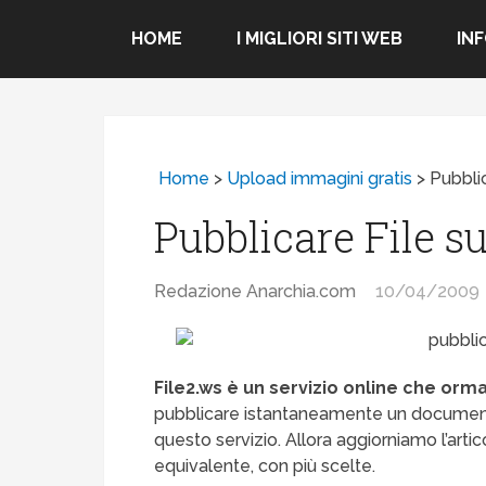
HOME
I MIGLIORI SITI WEB
IN
Home
>
Upload immagini gratis
>
Pubbli
Pubblicare File s
Redazione Anarchia.com
10/04/2009
File2.ws è un servizio online che orma
pubblicare istantaneamente un documento,
questo servizio. Allora aggiorniamo l’arti
equivalente, con più scelte.