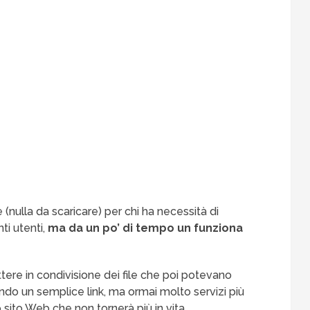
 (nulla da scaricare) per chi ha necessità di
ti utenti,
ma da un po’ di tempo un funziona
tere in condivisione dei file che poi potevano
endo un semplice link, ma ormai molto servizi più
 sito Web che non tornerà più in vita.