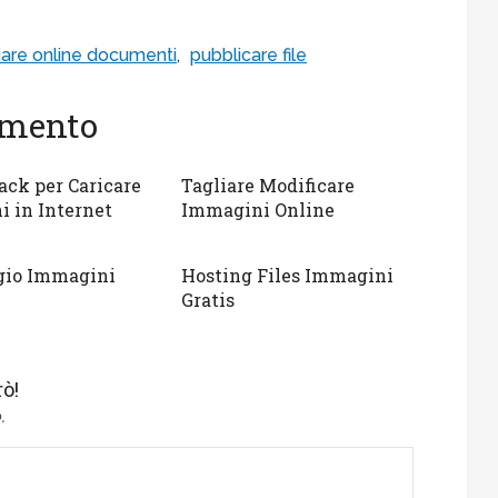
iare online documenti
,
pubblicare file
gomento
ck per Caricare
Tagliare Modificare
 in Internet
Immagini Online
gio Immagini
Hosting Files Immagini
Gratis
ò!
.