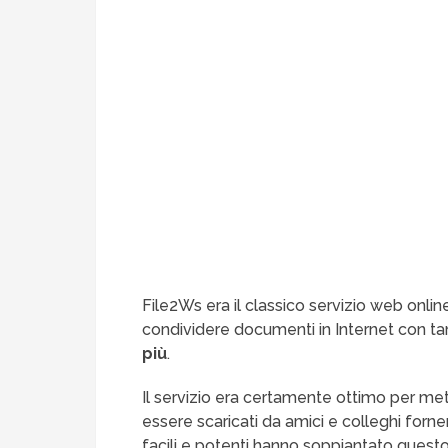
File2Ws era il classico servizio web online
condividere documenti in Internet con tan
più
.
Il servizio era certamente ottimo per met
essere scaricati da amici e colleghi forn
facili e potenti hanno soppiantato questo