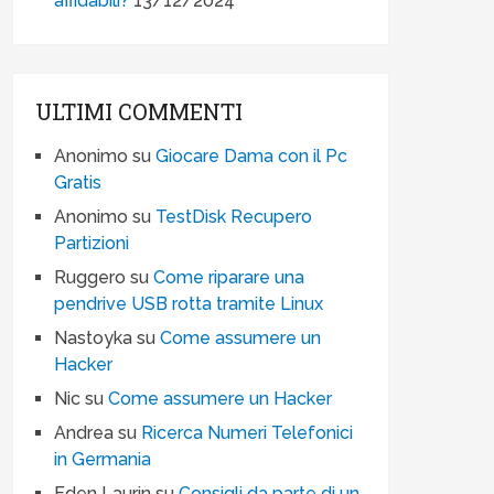
affidabili?
13/12/2024
ULTIMI COMMENTI
Anonimo
su
Giocare Dama con il Pc
Gratis
Anonimo
su
TestDisk Recupero
Partizioni
Ruggero
su
Come riparare una
pendrive USB rotta tramite Linux
Nastoyka
su
Come assumere un
Hacker
Nic
su
Come assumere un Hacker
Andrea
su
Ricerca Numeri Telefonici
in Germania
Eden Laurin
su
Consigli da parte di un