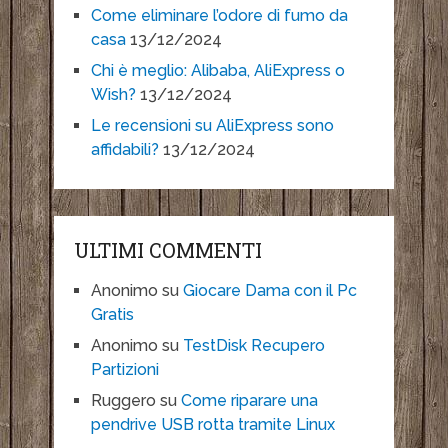
Come eliminare l’odore di fumo da
casa
13/12/2024
Chi è meglio: Alibaba, AliExpress o
Wish?
13/12/2024
Le recensioni su AliExpress sono
affidabili?
13/12/2024
ULTIMI COMMENTI
Anonimo
su
Giocare Dama con il Pc
Gratis
Anonimo
su
TestDisk Recupero
Partizioni
Ruggero
su
Come riparare una
pendrive USB rotta tramite Linux