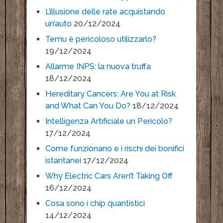
L’illusione delle rate acquistando
un’auto
20/12/2024
Temu è pericoloso utilizzarlo?
19/12/2024
Allarme INPS: la nuova truffa
18/12/2024
Hereditary Cancers: Are You at Risk
and What Can You Do?
18/12/2024
Intelligenza Artificiale un Pericolo?
17/12/2024
Come funzionano e i rischi dei bonifici
istantanei
17/12/2024
Why Electric Cars Aren’t Taking Off
16/12/2024
Cosa sono i chip quantistici
14/12/2024