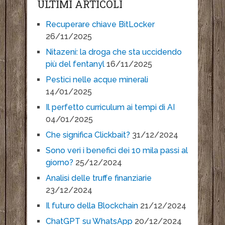
ULTIMI ARTICOLI
Recuperare chiave BitLocker
26/11/2025
Nitazeni: la droga che sta uccidendo
più del fentanyl
16/11/2025
Pestici nelle acque minerali
14/01/2025
Il perfetto curriculum ai tempi di AI
04/01/2025
Che significa Clickbait?
31/12/2024
Sono veri i benefici dei 10 mila passi al
giorno?
25/12/2024
Analisi delle truffe finanziarie
23/12/2024
Il futuro della Blockchain
21/12/2024
ChatGPT su WhatsApp
20/12/2024