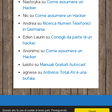
Nastoyka
su
Come assumere un
Hacker
Nic
su
Come assumere un Hacker
Andrea
su
Ricerca Numeri Telefonici
in Germania
Eden Laurin
su
Consigli da parte di un
hacker
Anonimo
su
Come assumere un
Hacker
luisito
su
Manuali Gratuiti Autocad
agnese
su
Antivirus Total AV è una
bufala
Questo sito fa uso di cookie di terze parti. Proseguendo
Chiudi