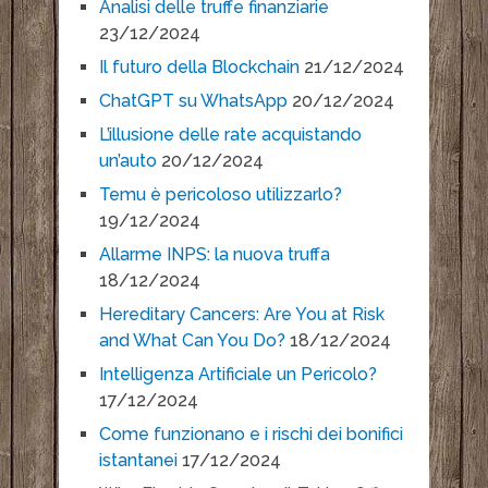
Analisi delle truffe finanziarie
23/12/2024
Il futuro della Blockchain
21/12/2024
ChatGPT su WhatsApp
20/12/2024
L’illusione delle rate acquistando
un’auto
20/12/2024
Temu è pericoloso utilizzarlo?
19/12/2024
Allarme INPS: la nuova truffa
18/12/2024
Hereditary Cancers: Are You at Risk
and What Can You Do?
18/12/2024
Intelligenza Artificiale un Pericolo?
17/12/2024
Come funzionano e i rischi dei bonifici
istantanei
17/12/2024