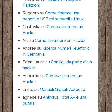
Partizioni
Ruggero
su
Come riparare una
pendrive USB rotta tramite Linux
Nastoyka
su
Come assumere un
Hacker
Nic
su
Come assumere un Hacker
Andrea
su
Ricerca Numeri Telefonici
in Germania
Eden Laurin
su
Consigli da parte di un
hacker
Anonimo
su
Come assumere un
Hacker
luisito
su
Manuali Gratuiti Autocad
agnese
su
Antivirus Total AV è una
bufala