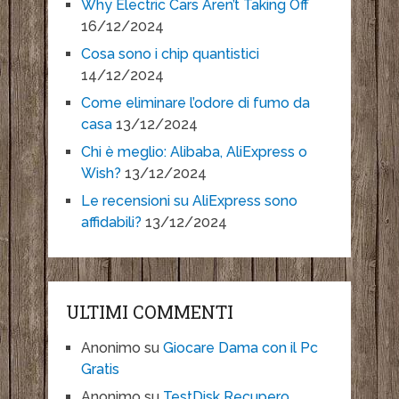
Why Electric Cars Aren’t Taking Off
16/12/2024
Cosa sono i chip quantistici
14/12/2024
Come eliminare l’odore di fumo da
casa
13/12/2024
Chi è meglio: Alibaba, AliExpress o
Wish?
13/12/2024
Le recensioni su AliExpress sono
affidabili?
13/12/2024
ULTIMI COMMENTI
Anonimo
su
Giocare Dama con il Pc
Gratis
Anonimo
su
TestDisk Recupero