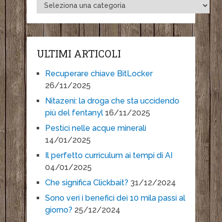
ULTIMI ARTICOLI
Recuperare chiave BitLocker
26/11/2025
Nitazeni: la droga che sta uccidendo
più del fentanyl
16/11/2025
Pestici nelle acque minerali
14/01/2025
Il perfetto curriculum ai tempi di AI
04/01/2025
Che significa Clickbait?
31/12/2024
Sono veri i benefici dei 10 mila passi al
giorno?
25/12/2024