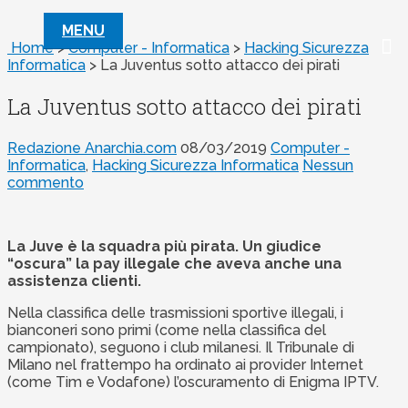
MENU
Home
>
Computer - Informatica
>
Hacking Sicurezza
Informatica
>
La Juventus sotto attacco dei pirati
La Juventus sotto attacco dei pirati
Redazione Anarchia.com
08/03/2019
Computer -
Informatica
,
Hacking Sicurezza Informatica
Nessun
commento
La Juve è la squadra più pirata. Un giudice
“oscura” la pay illegale che aveva anche una
assistenza clienti.
Nella classifica delle trasmissioni sportive illegali, i
bianconeri sono primi (come nella classifica del
campionato), seguono i club milanesi. Il Tribunale di
Milano nel frattempo ha ordinato ai provider Internet
(come Tim e Vodafone) l’oscuramento di Enigma IPTV.