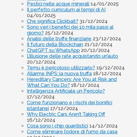
Pestici nelle acque minerali
14/01/2025
Il perfetto curriculum ai tempi di AI
04/01/2025
Che significa Clickbait?
31/12/2024
Sono veri i benefici dei 10 mila passi al
giorno?
25/12/2024
Analisi delle truffe finanziarie
23/12/2024
Il futuro della Blockchain
21/12/2024
ChatGPT su WhatsApp
20/12/2024
L’illusione delle rate acquistando un’auto
20/12/2024
Temu è pericoloso utilizzarlo?
19/12/2024
Allarme INPS: la nuova truffa
18/12/2024
Hereditary Cancers: Are You at Risk and
What Can You Do?
18/12/2024
Intelligenza Artificiale un Pericolo?
17/12/2024
Come funzionano e i rischi dei bonifici
istantanei
17/12/2024
Why Electric Cars Aren’t Taking Off
16/12/2024
Cosa sono i chip quantistici
14/12/2024
Come eliminare l’odore di fumo da casa