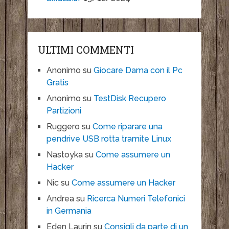
ULTIMI COMMENTI
Anonimo
su
Giocare Dama con il Pc
Gratis
Anonimo
su
TestDisk Recupero
Partizioni
Ruggero
su
Come riparare una
pendrive USB rotta tramite Linux
Nastoyka
su
Come assumere un
Hacker
Nic
su
Come assumere un Hacker
Andrea
su
Ricerca Numeri Telefonici
in Germania
Eden Laurin
su
Consigli da parte di un