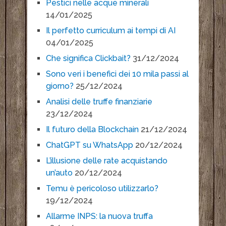
Pestici nelle acque minerali
14/01/2025
Il perfetto curriculum ai tempi di AI
04/01/2025
Che significa Clickbait?
31/12/2024
Sono veri i benefici dei 10 mila passi al
giorno?
25/12/2024
Analisi delle truffe finanziarie
23/12/2024
Il futuro della Blockchain
21/12/2024
ChatGPT su WhatsApp
20/12/2024
L’illusione delle rate acquistando
un’auto
20/12/2024
Temu è pericoloso utilizzarlo?
19/12/2024
Allarme INPS: la nuova truffa