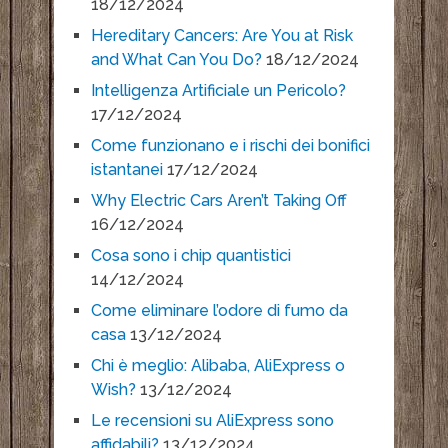
18/12/2024
Hereditary Cancers: Are You at Risk
and What Can You Do?
18/12/2024
Intelligenza Artificiale un Pericolo?
17/12/2024
Come funzionano e i rischi dei bonifici
istantanei
17/12/2024
Why Electric Cars Aren’t Taking Off
16/12/2024
Cosa sono i chip quantistici
14/12/2024
Come eliminare l’odore di fumo da
casa
13/12/2024
Chi è meglio: Alibaba, AliExpress o
Wish?
13/12/2024
Le recensioni su AliExpress sono
affidabili?
13/12/2024