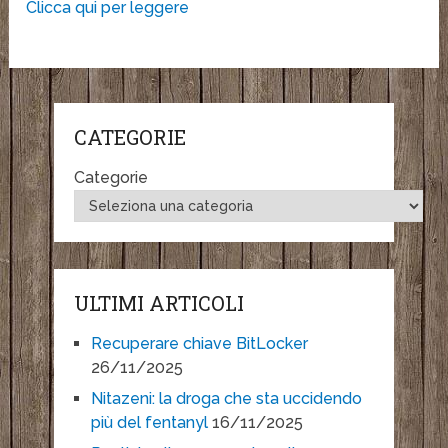
Clicca qui per leggere
CATEGORIE
Categorie
ULTIMI ARTICOLI
Recuperare chiave BitLocker
26/11/2025
Nitazeni: la droga che sta uccidendo
più del fentanyl
16/11/2025