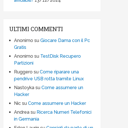
affidabili?
13/12/2024
ULTIMI COMMENTI
Anonimo
su
Giocare Dama con il Pc
Gratis
Anonimo
su
TestDisk Recupero
Partizioni
Ruggero
su
Come riparare una
pendrive USB rotta tramite Linux
Nastoyka
su
Come assumere un
Hacker
Nic
su
Come assumere un Hacker
Andrea
su
Ricerca Numeri Telefonici
in Germania
Eden Laurin
su
Consigli da parte di un