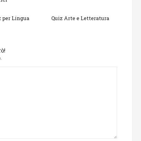
z per Lingua
Quiz Arte e Letteratura
ò!
.