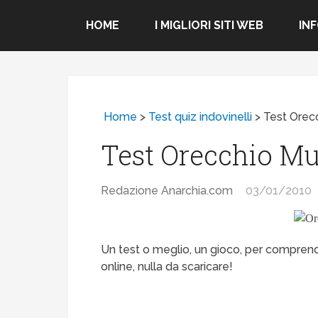
HOME
I MIGLIORI SITI WEB
IN
Home
>
Test quiz indovinelli
>
Test Orec
Test Orecchio Mu
Redazione Anarchia.com
03/01/2010
Un test o meglio, un gioco, per comprend
online, nulla da scaricare!