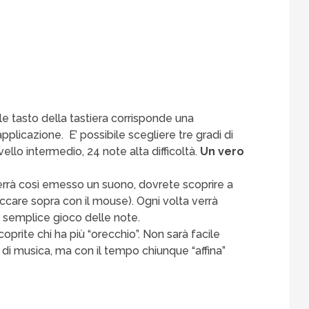
le tasto della tastiera corrisponde una
plicazione. E’ possibile scegliere tre gradi di
ivello intermedio, 24 note alta difficoltà.
Un vero
verrà così emesso un suono, dovrete scoprire a
liccare sopra con il mouse). Ogni volta verrà
 e semplice gioco delle note.
 scoprite chi ha più “orecchio”. Non sarà facile
a di musica, ma con il tempo chiunque “affina”