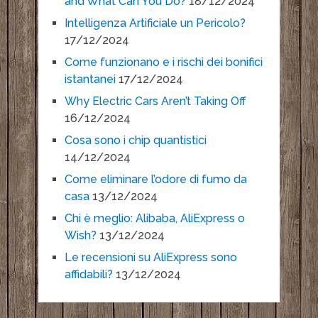
and What Can You Do?
18/12/2024
Intelligenza Artificiale un Pericolo?
17/12/2024
Come funzionano e i rischi dei bonifici
istantanei
17/12/2024
Why Electric Cars Aren’t Taking Off
16/12/2024
Cosa sono i chip quantistici
14/12/2024
Come eliminare l’odore di fumo da
casa
13/12/2024
Chi è meglio: Alibaba, AliExpress o
Wish?
13/12/2024
Le recensioni su AliExpress sono
affidabili?
13/12/2024