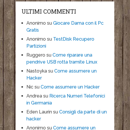
ULTIMI COMMENTI
Anonimo
su
Giocare Dama con il Pc
Gratis
Anonimo
su
TestDisk Recupero
Partizioni
Ruggero
su
Come riparare una
pendrive USB rotta tramite Linux
Nastoyka
su
Come assumere un
Hacker
Nic
su
Come assumere un Hacker
Andrea
su
Ricerca Numeri Telefonici
in Germania
Eden Laurin
su
Consigli da parte di un
hacker
Anonimo
su
Come assumere un