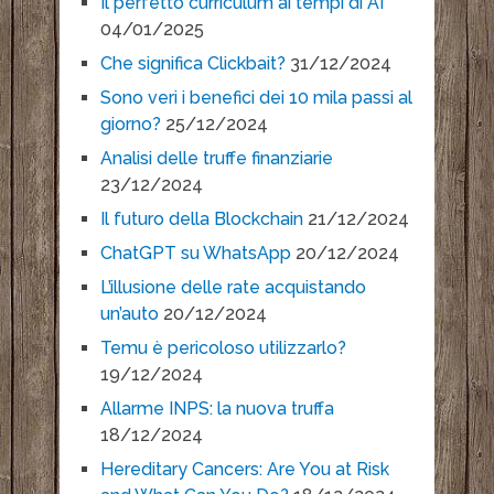
Il perfetto curriculum ai tempi di AI
04/01/2025
Che significa Clickbait?
31/12/2024
Sono veri i benefici dei 10 mila passi al
giorno?
25/12/2024
Analisi delle truffe finanziarie
23/12/2024
Il futuro della Blockchain
21/12/2024
ChatGPT su WhatsApp
20/12/2024
L’illusione delle rate acquistando
un’auto
20/12/2024
Temu è pericoloso utilizzarlo?
19/12/2024
Allarme INPS: la nuova truffa
18/12/2024
Hereditary Cancers: Are You at Risk