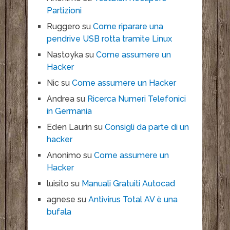
Partizioni
Ruggero
su
Come riparare una
pendrive USB rotta tramite Linux
Nastoyka
su
Come assumere un
Hacker
Nic
su
Come assumere un Hacker
Andrea
su
Ricerca Numeri Telefonici
in Germania
Eden Laurin
su
Consigli da parte di un
hacker
Anonimo
su
Come assumere un
Hacker
luisito
su
Manuali Gratuiti Autocad
agnese
su
Antivirus Total AV è una
bufala