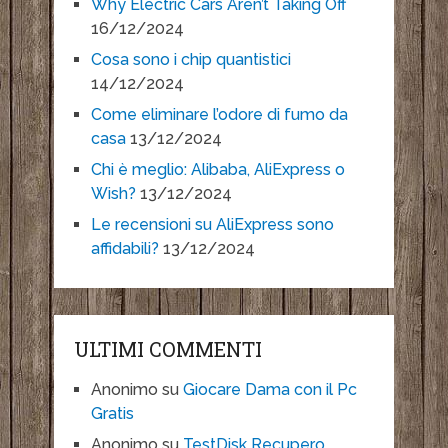
Why Electric Cars Aren’t Taking Off
16/12/2024
Cosa sono i chip quantistici
14/12/2024
Come eliminare l’odore di fumo da
casa
13/12/2024
Chi è meglio: Alibaba, AliExpress o
Wish?
13/12/2024
Le recensioni su AliExpress sono
affidabili?
13/12/2024
ULTIMI COMMENTI
Anonimo
su
Giocare Dama con il Pc
Gratis
Anonimo
su
TestDisk Recupero