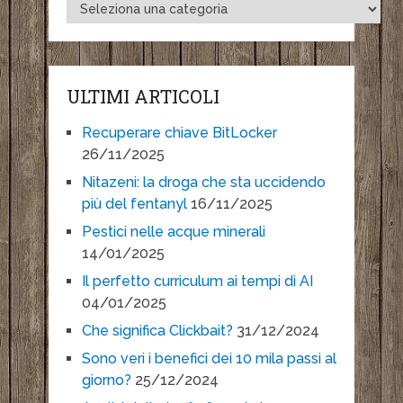
ULTIMI ARTICOLI
Recuperare chiave BitLocker
26/11/2025
Nitazeni: la droga che sta uccidendo
più del fentanyl
16/11/2025
Pestici nelle acque minerali
14/01/2025
Il perfetto curriculum ai tempi di AI
04/01/2025
Che significa Clickbait?
31/12/2024
Sono veri i benefici dei 10 mila passi al
giorno?
25/12/2024