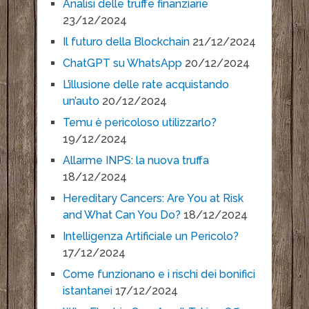
Analisi delle truffe finanziarie
23/12/2024
Il futuro della Blockchain
21/12/2024
ChatGPT su WhatsApp
20/12/2024
L’illusione delle rate acquistando
un’auto
20/12/2024
Temu è pericoloso utilizzarlo?
19/12/2024
Allarme INPS: la nuova truffa
18/12/2024
Hereditary Cancers: Are You at Risk
and What Can You Do?
18/12/2024
Intelligenza Artificiale un Pericolo?
17/12/2024
Come funzionano e i rischi dei bonifici
istantanei
17/12/2024