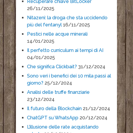
Recuperare chiave BitLocker
26/11/2025
Nitazeni: la droga che sta uccidendo
più del fentanyl
16/11/2025
Pestici nelle acque minerali
14/01/2025
Il perfetto curriculum ai tempi di AI
04/01/2025
Che significa Clickbait?
31/12/2024
Sono veri i benefici dei 10 mila passi al
giorno?
25/12/2024
Analisi delle truffe finanziarie
23/12/2024
Il futuro della Blockchain
21/12/2024
ChatGPT su WhatsApp
20/12/2024
L’illusione delle rate acquistando