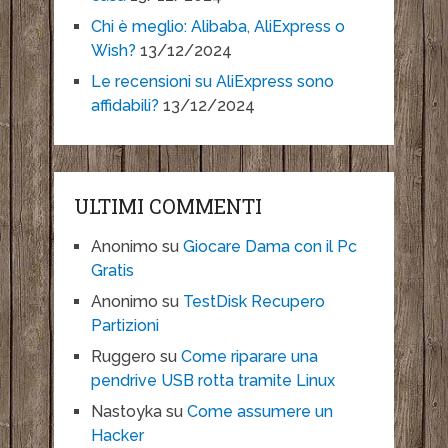
Chi è meglio: Alibaba, AliExpress o
Wish?
13/12/2024
Le recensioni su AliExpress sono
affidabili?
13/12/2024
ULTIMI COMMENTI
Anonimo
su
Giocare Dama con il Pc
Gratis
Anonimo
su
TestDisk Recupero
Partizioni
Ruggero
su
Come riparare una
pendrive USB rotta tramite Linux
Nastoyka
su
Come assumere un
Hacker