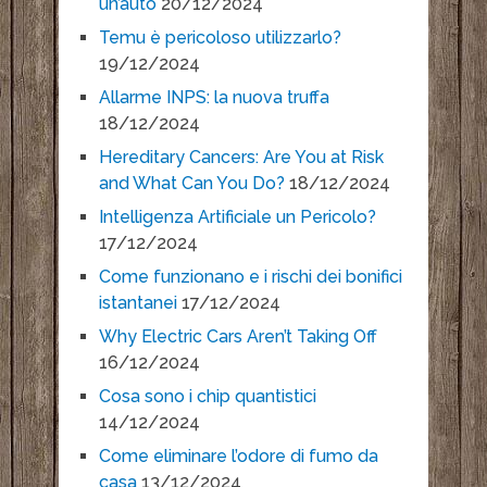
un’auto
20/12/2024
Temu è pericoloso utilizzarlo?
19/12/2024
Allarme INPS: la nuova truffa
18/12/2024
Hereditary Cancers: Are You at Risk
and What Can You Do?
18/12/2024
Intelligenza Artificiale un Pericolo?
17/12/2024
Come funzionano e i rischi dei bonifici
istantanei
17/12/2024
Why Electric Cars Aren’t Taking Off
16/12/2024
Cosa sono i chip quantistici
14/12/2024
Come eliminare l’odore di fumo da
casa
13/12/2024