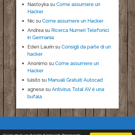
Nastoyka
su
Come assumere un
Hacker
Nic
su
Come assumere un Hacker
Andrea
su
Ricerca Numeri Telefonici
in Germania
Eden Laurin
su
Consigli da parte di un
hacker
Anonimo
su
Come assumere un
Hacker
luisito
su
Manuali Gratuiti Autocad
agnese
su
Antivirus Total AV è una
bufala
Questo sito fa uso di cookie di terze parti. Proseguendo