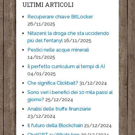
ULTIMI ARTICOLI
Recuperare chiave BitLocker
26/11/2025
Nitazeni: la droga che sta uccidendo
più del fentanyl
16/11/2025
Pestici nelle acque minerali
14/01/2025
Il perfetto curriculum ai tempi di AI
04/01/2025
Che significa Clickbait?
31/12/2024
Sono veri i benefici dei 10 mila passi al
giorno?
25/12/2024
Analisi delle truffe finanziarie
23/12/2024
Il futuro della Blockchain
21/12/2024
ChatGPT su WhatsApp
20/12/2024