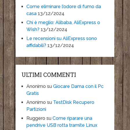
Come eliminare l’odore di fumo da
casa
13/12/2024
Chi è meglio: Alibaba, AliExpress o
Wish?
13/12/2024
Le recensioni su AliExpress sono
affidabili?
13/12/2024
ULTIMI COMMENTI
Anonimo
su
Giocare Dama con il Pc
Gratis
Anonimo
su
TestDisk Recupero
Partizioni
Ruggero
su
Come riparare una
pendrive USB rotta tramite Linux