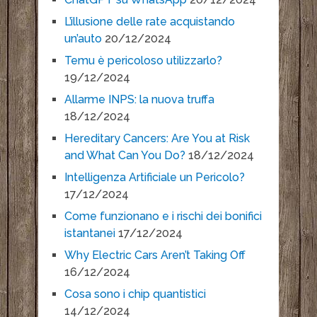
L’illusione delle rate acquistando
un’auto
20/12/2024
Temu è pericoloso utilizzarlo?
19/12/2024
Allarme INPS: la nuova truffa
18/12/2024
Hereditary Cancers: Are You at Risk
and What Can You Do?
18/12/2024
Intelligenza Artificiale un Pericolo?
17/12/2024
Come funzionano e i rischi dei bonifici
istantanei
17/12/2024
Why Electric Cars Aren’t Taking Off
16/12/2024
Cosa sono i chip quantistici
14/12/2024