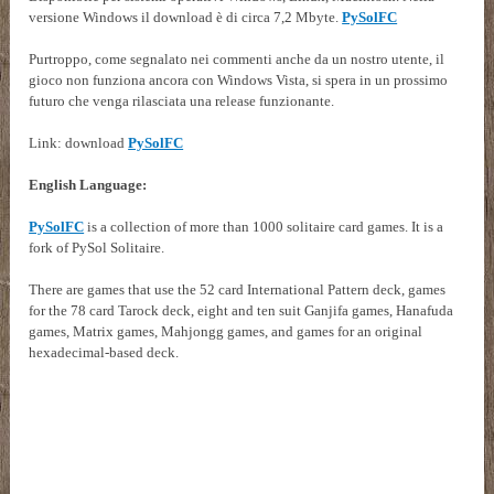
versione Windows il download è di circa 7,2 Mbyte.
PySolFC
Purtroppo, come segnalato nei commenti anche da un nostro utente, il
gioco non funziona ancora con Windows Vista, si spera in un prossimo
futuro che venga rilasciata una release funzionante.
Link: download
PySolFC
English Language:
PySolFC
is a collection of more than 1000 solitaire card games. It is a
fork of PySol Solitaire.
There are games that use the 52 card International Pattern deck, games
for the 78 card Tarock deck, eight and ten suit Ganjifa games, Hanafuda
games, Matrix games, Mahjongg games, and games for an original
hexadecimal-based deck.