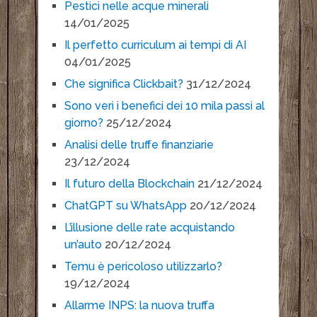
Pestici nelle acque minerali
14/01/2025
Il perfetto curriculum ai tempi di AI
04/01/2025
Che significa Clickbait?
31/12/2024
Sono veri i benefici dei 10 mila passi al
giorno?
25/12/2024
Analisi delle truffe finanziarie
23/12/2024
Il futuro della Blockchain
21/12/2024
ChatGPT su WhatsApp
20/12/2024
L’illusione delle rate acquistando
un’auto
20/12/2024
Temu è pericoloso utilizzarlo?
19/12/2024
Allarme INPS: la nuova truffa