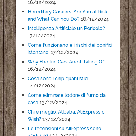
18/12/2024
Hereditary Cancers: Are You at Risk
and What Can You Do?
18/12/2024
Intelligenza Artificiale un Pericolo?
17/12/2024
Come funzionano e i rischi dei bonifici
istantanei
17/12/2024
Why Electric Cars Aren’t Taking Off
16/12/2024
Cosa sono i chip quantistici
14/12/2024
Come eliminare l’odore di fumo da
casa
13/12/2024
Chi è meglio: Alibaba, AliExpress o
Wish?
13/12/2024
Le recensioni su AliExpress sono
affidabili?
13/12/2024