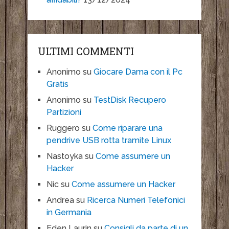
ULTIMI COMMENTI
Anonimo
su
Giocare Dama con il Pc
Gratis
Anonimo
su
TestDisk Recupero
Partizioni
Ruggero
su
Come riparare una
pendrive USB rotta tramite Linux
Nastoyka
su
Come assumere un
Hacker
Nic
su
Come assumere un Hacker
Andrea
su
Ricerca Numeri Telefonici
in Germania
Eden Laurin
su
Consigli da parte di un