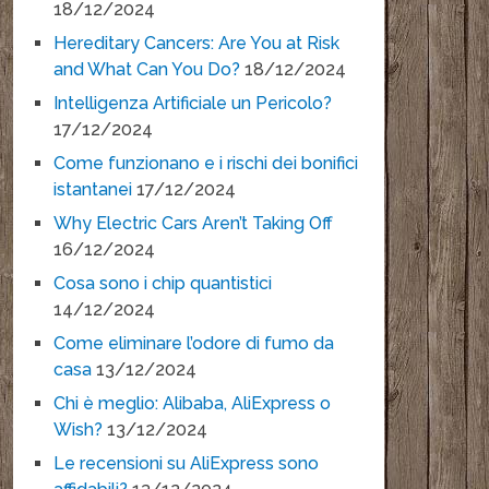
18/12/2024
Hereditary Cancers: Are You at Risk
and What Can You Do?
18/12/2024
Intelligenza Artificiale un Pericolo?
17/12/2024
Come funzionano e i rischi dei bonifici
istantanei
17/12/2024
Why Electric Cars Aren’t Taking Off
16/12/2024
Cosa sono i chip quantistici
14/12/2024
Come eliminare l’odore di fumo da
casa
13/12/2024
Chi è meglio: Alibaba, AliExpress o
Wish?
13/12/2024
Le recensioni su AliExpress sono