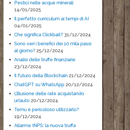
Pestici nelle acque minerali
14/01/2025
Il perfetto curriculum ai tempi di AI
04/01/2025
Che significa Clickbait?
31/12/2024
Sono veri i benefici dei 10 mila passi
al giorno?
25/12/2024
Analisi delle truffe finanziarie
23/12/2024
Il futuro della Blockchain
21/12/2024
ChatGPT su WhatsApp
20/12/2024
L’illusione delle rate acquistando
un’auto
20/12/2024
Temu è pericoloso utilizzarlo?
19/12/2024
Allarme INPS: la nuova truffa