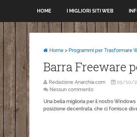
HOME
I MIGLIORI SITI WEB
IN
Home
>
Programmi per Trasformare 
Barra Freeware 
Redazione Anarchia.com
05/10/
Nessun commento
Una bella miglioria per il nostro Windows 
posizione decentrata, che ci fornisce dive