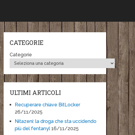
CATEGORIE
Categorie
ULTIMI ARTICOLI
Recuperare chiave BitLocker
26/11/2025
Nitazeni: la droga che sta uccidendo
più del fentanyl
16/11/2025