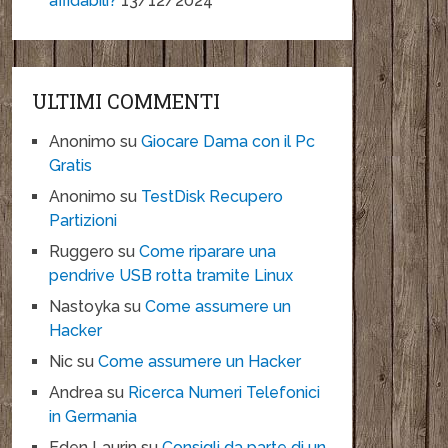
affidabili?
13/12/2024
ULTIMI COMMENTI
Anonimo
su
Giocare Dama con il Pc
Gratis
Anonimo
su
TestDisk Recupero
Partizioni
Ruggero
su
Come riparare una
pendrive USB rotta tramite Linux
Nastoyka
su
Come assumere un
Hacker
Nic
su
Come assumere un Hacker
Andrea
su
Ricerca Numeri Telefonici
in Germania
Eden Laurin
su
Consigli da parte di un