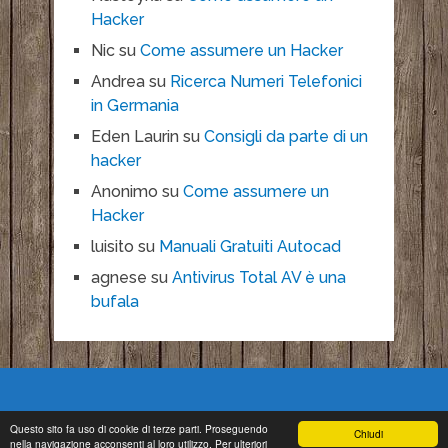
Hacker
Nic
su
Come assumere un Hacker
Andrea
su
Ricerca Numeri Telefonici
in Germania
Eden Laurin
su
Consigli da parte di un
hacker
Anonimo
su
Come assumere un
Hacker
luisito
su
Manuali Gratuiti Autocad
agnese
su
Antivirus Total AV è una
bufala
Questo sito fa uso di cookie di terze parti. Proseguendo
Chiudi
nella navigazione acconsenti al loro utilizzo. Per ulteriori