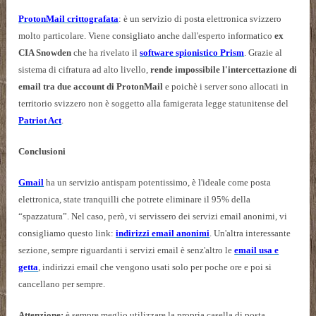
ProtonMail crittografata
: è un servizio di posta elettronica svizzero
molto particolare. Viene consigliato anche dall'esperto informatico
ex
CIA Snowden
che ha rivelato il
software spionistico Prism
. Grazie al
sistema di cifratura ad alto livello,
rende impossibile l'intercettazione di
email tra due account di ProtonMail
e poichè i server sono allocati in
territorio svizzero non è soggetto alla famigerata legge statunitense del
Patriot Act
.
Conclusioni
Gmail
ha un servizio antispam potentissimo, è l'ideale come posta
elettronica, state tranquilli che potrete eliminare il 95% della
“spazzatura”. Nel caso, però, vi servissero dei servizi email anonimi, vi
consigliamo questo link:
indirizzi email anonimi
. Un'altra interessante
sezione, sempre riguardanti i servizi email è senz'altro le
email usa e
getta
, indirizzi email che vengono usati solo per poche ore e poi si
cancellano per sempre.
Attenzione:
è sempre meglio utilizzare la propria casella di posta