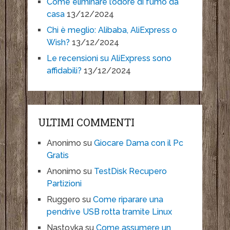
Come eliminare l’odore di fumo da
casa
13/12/2024
Chi è meglio: Alibaba, AliExpress o
Wish?
13/12/2024
Le recensioni su AliExpress sono
affidabili?
13/12/2024
ULTIMI COMMENTI
Anonimo
su
Giocare Dama con il Pc
Gratis
Anonimo
su
TestDisk Recupero
Partizioni
Ruggero
su
Come riparare una
pendrive USB rotta tramite Linux
Nastoyka
su
Come assumere un