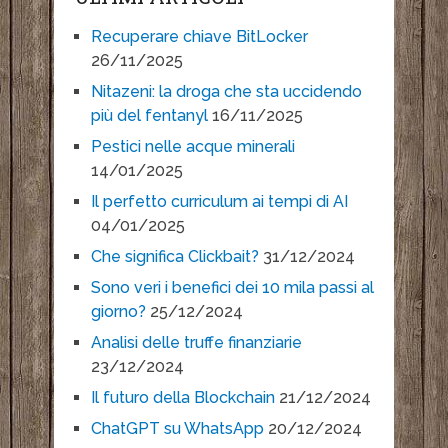
Recuperare chiave BitLocker
26/11/2025
Nitazeni: la droga che sta uccidendo
più del fentanyl
16/11/2025
Pestici nelle acque minerali
14/01/2025
Il perfetto curriculum ai tempi di AI
04/01/2025
Che significa Clickbait?
31/12/2024
Sono veri i benefici dei 10 mila passi al
giorno?
25/12/2024
Analisi delle truffe finanziarie
23/12/2024
Il futuro della Blockchain
21/12/2024
ChatGPT su WhatsApp
20/12/2024