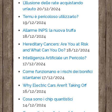
L’illusione delle rate acquistando
un’auto
20/12/2024
Temu è pericoloso utilizzarlo?
19/12/2024
Allarme INPS: la nuova truffa
18/12/2024
Hereditary Cancers: Are You at Risk
and What Can You Do?
18/12/2024
Intelligenza Artificiale un Pericolo?
17/12/2024
Come funzionano e i rischi dei bonifici
istantanei
17/12/2024
Why Electric Cars Aren’t Taking Off
16/12/2024
Cosa sono i chip quantistici
14/12/2024