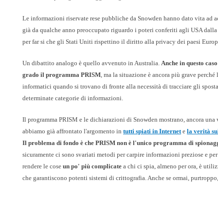
Le informazioni riservate rese pubbliche da Snowden hanno dato vita ad acc
già da qualche anno preoccupato riguardo i poteri conferiti agli USA dalla
per far si che gli Stati Uniti rispettino il diritto alla privacy dei paesi Europ
Un dibattito analogo è quello avvenuto in Australia.
Anche in questo caso
grado il programma PRISM
, ma la situazione è ancora più grave perché 
informatici quando si trovano di fronte alla necessità di tracciare gli spos
determinate categorie di informazioni.
Il programma PRISM e le dichiarazioni di Snowden mostrano, ancora una v
abbiamo già affrontato l'argomento in
tutti spiati in Internet
e
la verità s
Il problema di fondo è che PRISM non è l'unico programma di spionag
sicuramente ci sono svariati metodi per carpire informazioni preziose e per
rendere le cose
un po' più complicate
a chi ci spia, almeno per ora, è utili
che garantiscono potenti sistemi di crittografia. Anche se ormai, purtroppo,