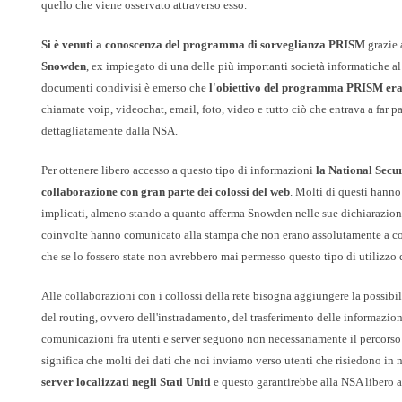
quello che viene osservato attraverso esso.
Si è venuti a conoscenza del programma di sorveglianza PRISM
grazie 
Snowden
, ex impiegato di una delle più importanti società informatiche a
documenti condivisi è emerso che
l'obiettivo del programma PRISM era l'a
chiamate voip, videochat, email, foto, video e tutto ciò che entrava a far
dettagliatamente dalla NSA.
Per ottenere libero accesso a questo tipo di informazioni
la National Secu
collaborazione con gran parte dei colossi del web
. Molti di questi hanno
implicati, almeno stando a quanto afferma Snowden nelle sue dichiarazioni 
coinvolte hanno comunicato alla stampa che non erano assolutamente a c
che se lo fossero state non avrebbero mai permesso questo tipo di utilizzo 
Alle collaborazioni con i collossi della rete bisogna aggiungere la possibi
del routing, ovvero dell'instradamento, del trasferimento delle informazioni
comunicazioni fra utenti e server seguono non necessariamente il percors
significa che molti dei dati che noi inviamo verso utenti che risiedono in 
server localizzati negli Stati Uniti
e questo garantirebbe alla NSA libero a