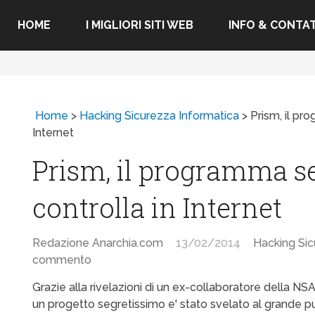
HOME
I MIGLIORI SITI WEB
INFO & CONTAT
Home
>
Hacking Sicurezza Informatica
>
Prism, il pr
Internet
Prism, il programma se
controlla in Internet
Redazione Anarchia.com
13/02/2014
Hacking Sic
commento
Grazie alla rivelazioni di un ex-collaboratore della NS
un progetto segretissimo e' stato svelato al grande p