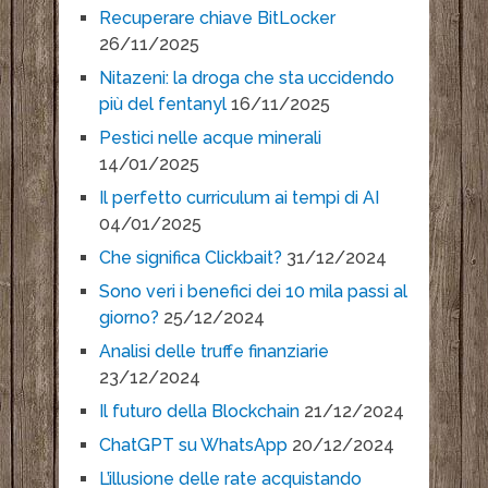
Recuperare chiave BitLocker
26/11/2025
Nitazeni: la droga che sta uccidendo
più del fentanyl
16/11/2025
Pestici nelle acque minerali
14/01/2025
Il perfetto curriculum ai tempi di AI
04/01/2025
Che significa Clickbait?
31/12/2024
Sono veri i benefici dei 10 mila passi al
giorno?
25/12/2024
Analisi delle truffe finanziarie
23/12/2024
Il futuro della Blockchain
21/12/2024
ChatGPT su WhatsApp
20/12/2024
L’illusione delle rate acquistando