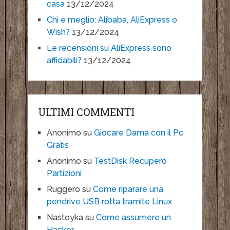
casa
13/12/2024
Chi è meglio: Alibaba, AliExpress o
Wish?
13/12/2024
Le recensioni su AliExpress sono
affidabili?
13/12/2024
ULTIMI COMMENTI
Anonimo
su
Giocare Dama con il Pc
Gratis
Anonimo
su
TestDisk Recupero
Partizioni
Ruggero
su
Come riparare una
pendrive USB rotta tramite Linux
Nastoyka
su
Come assumere un
Hacker