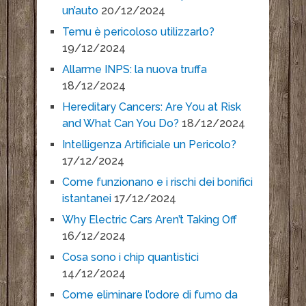
un’auto
20/12/2024
Temu è pericoloso utilizzarlo?
19/12/2024
Allarme INPS: la nuova truffa
18/12/2024
Hereditary Cancers: Are You at Risk
and What Can You Do?
18/12/2024
Intelligenza Artificiale un Pericolo?
17/12/2024
Come funzionano e i rischi dei bonifici
istantanei
17/12/2024
Why Electric Cars Aren’t Taking Off
16/12/2024
Cosa sono i chip quantistici
14/12/2024
Come eliminare l’odore di fumo da