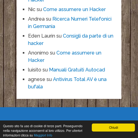
Nic
su
Come assumere un Hacker
Andrea
su
Ricerca Numeri Telefonici
in Germania
Eden Laurin
su
Consigli da parte di un
hacker
Anonimo
su
Come assumere un
Hacker
luisito
su
Manuali Gratuiti Autocad
agnese
su
Antivirus Total AV è una
bufala
Questo sito fa uso di cookie di terze parti. Proseguendo
Chiudi
nella navigazione acconsenti al loro utilizzo. Per ulteriori
Copyright © 2026.
informazioni clicca su
Maggiori Info