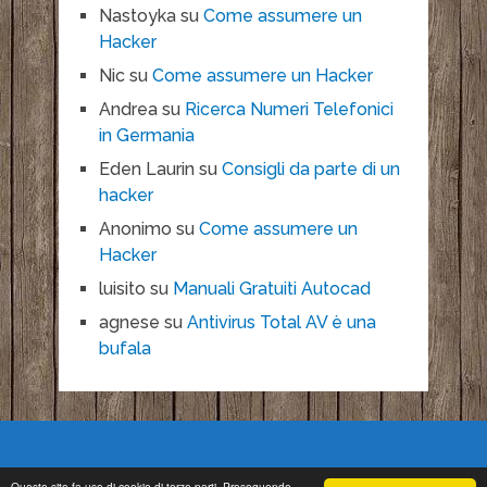
Nastoyka
su
Come assumere un
Hacker
Nic
su
Come assumere un Hacker
Andrea
su
Ricerca Numeri Telefonici
in Germania
Eden Laurin
su
Consigli da parte di un
hacker
Anonimo
su
Come assumere un
Hacker
luisito
su
Manuali Gratuiti Autocad
agnese
su
Antivirus Total AV è una
bufala
Questo sito fa uso di cookie di terze parti. Proseguendo