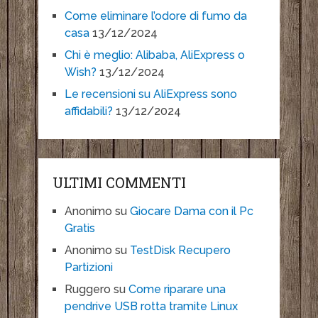
Come eliminare l’odore di fumo da
casa
13/12/2024
Chi è meglio: Alibaba, AliExpress o
Wish?
13/12/2024
Le recensioni su AliExpress sono
affidabili?
13/12/2024
ULTIMI COMMENTI
Anonimo
su
Giocare Dama con il Pc
Gratis
Anonimo
su
TestDisk Recupero
Partizioni
Ruggero
su
Come riparare una
pendrive USB rotta tramite Linux