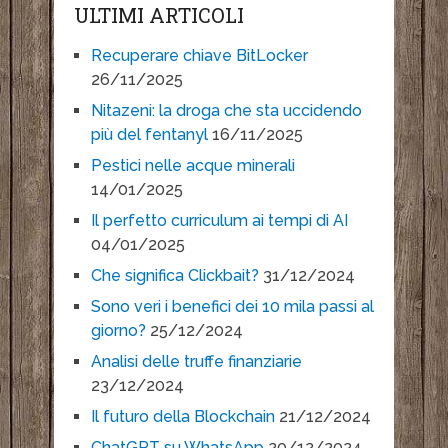
ULTIMI ARTICOLI
Recuperare chiave BitLocker
26/11/2025
Nitazeni: la droga che sta uccidendo
più del fentanyl
16/11/2025
Pestici nelle acque minerali
14/01/2025
Il perfetto curriculum ai tempi di AI
04/01/2025
Che significa Clickbait?
31/12/2024
Sono veri i benefici dei 10 mila passi al
giorno?
25/12/2024
Analisi delle truffe finanziarie
23/12/2024
Il futuro della Blockchain
21/12/2024
ChatGPT su WhatsApp
20/12/2024