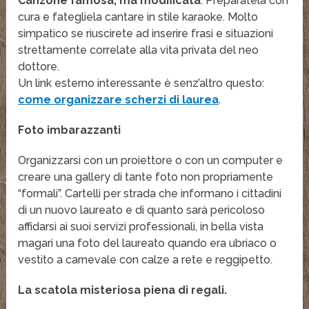
Canzone famosa, ma modificata
. Preparatela con
cura e fategliela cantare in stile karaoke. Molto
simpatico se riuscirete ad inserire frasi e situazioni
strettamente correlate alla vita privata del neo
dottore.
Un link esterno interessante è senz’altro questo:
come organizzare scherzi di laurea
.
Foto imbarazzanti
Organizzarsi con un proiettore o con un computer e
creare una gallery di tante foto non propriamente
“formali”. Cartelli per strada che informano i cittadini
di un nuovo laureato e di quanto sarà pericoloso
affidarsi ai suoi servizi professionali, in bella vista
magari una foto del laureato quando era ubriaco o
vestito a carnevale con calze a rete e reggipetto.
La scatola misteriosa piena di regali.