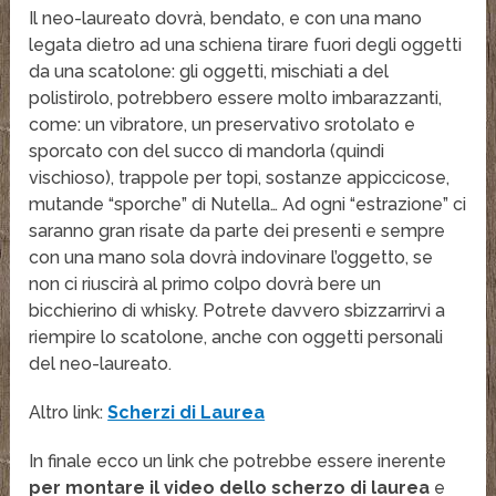
Il neo-laureato dovrà, bendato, e con una mano
legata dietro ad una schiena tirare fuori degli oggetti
da una scatolone: gli oggetti, mischiati a del
polistirolo, potrebbero essere molto imbarazzanti,
come: un vibratore, un preservativo srotolato e
sporcato con del succo di mandorla (quindi
vischioso), trappole per topi, sostanze appiccicose,
mutande “sporche” di Nutella… Ad ogni “estrazione” ci
saranno gran risate da parte dei presenti e sempre
con una mano sola dovrà indovinare l’oggetto, se
non ci riuscirà al primo colpo dovrà bere un
bicchierino di whisky. Potrete davvero sbizzarrirvi a
riempire lo scatolone, anche con oggetti personali
del neo-laureato.
Altro link:
Scherzi di Laurea
In finale ecco un link che potrebbe essere inerente
per montare il video dello scherzo di laurea
e