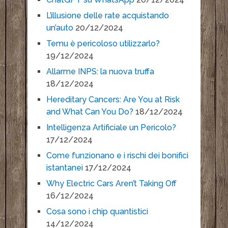
L’illusione delle rate acquistando
un’auto
20/12/2024
Temu è pericoloso utilizzarlo?
19/12/2024
Allarme INPS: la nuova truffa
18/12/2024
Hereditary Cancers: Are You at Risk
and What Can You Do?
18/12/2024
Intelligenza Artificiale un Pericolo?
17/12/2024
Come funzionano e i rischi dei bonifici
istantanei
17/12/2024
Why Electric Cars Aren’t Taking Off
16/12/2024
Cosa sono i chip quantistici
14/12/2024