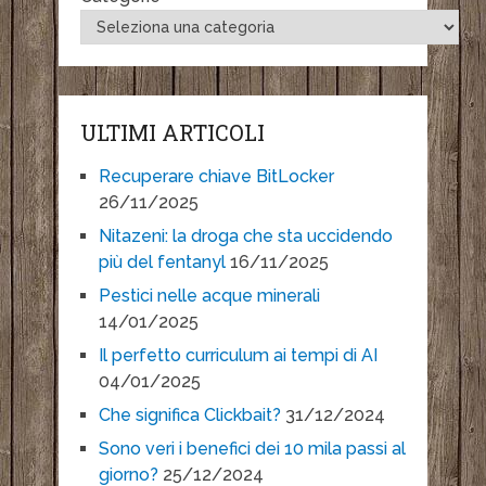
ULTIMI ARTICOLI
Recuperare chiave BitLocker
26/11/2025
Nitazeni: la droga che sta uccidendo
più del fentanyl
16/11/2025
Pestici nelle acque minerali
14/01/2025
Il perfetto curriculum ai tempi di AI
04/01/2025
Che significa Clickbait?
31/12/2024
Sono veri i benefici dei 10 mila passi al
giorno?
25/12/2024