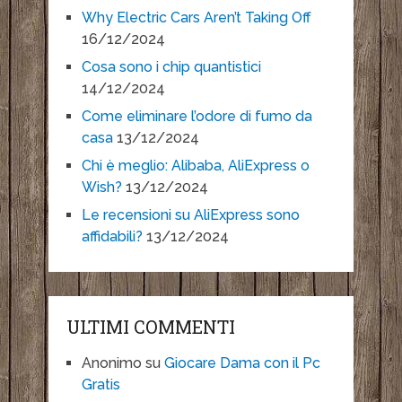
Why Electric Cars Aren’t Taking Off
16/12/2024
Cosa sono i chip quantistici
14/12/2024
Come eliminare l’odore di fumo da
casa
13/12/2024
Chi è meglio: Alibaba, AliExpress o
Wish?
13/12/2024
Le recensioni su AliExpress sono
affidabili?
13/12/2024
ULTIMI COMMENTI
Anonimo
su
Giocare Dama con il Pc
Gratis