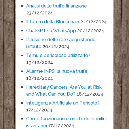
Analisi delle truffe finanziarie
23/12/2024
Il futuro della Blockchain
21/12/2024
ChatGPT su WhatsApp
20/12/2024
L’illusione delle rate acquistando
un’auto
20/12/2024
Temu è pericoloso utilizzarlo?
19/12/2024
Allarme INPS: la nuova truffa
18/12/2024
Hereditary Cancers: Are You at Risk
and What Can You Do?
18/12/2024
Intelligenza Artificiale un Pericolo?
17/12/2024
Come funzionano e i rischi dei bonifici
istantanei
17/12/2024