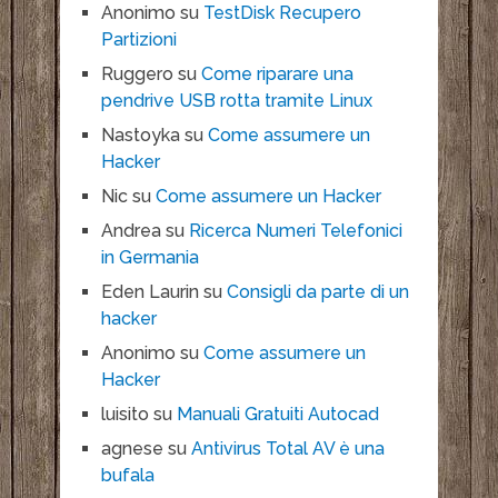
Anonimo
su
TestDisk Recupero
Partizioni
Ruggero
su
Come riparare una
pendrive USB rotta tramite Linux
Nastoyka
su
Come assumere un
Hacker
Nic
su
Come assumere un Hacker
Andrea
su
Ricerca Numeri Telefonici
in Germania
Eden Laurin
su
Consigli da parte di un
hacker
Anonimo
su
Come assumere un
Hacker
luisito
su
Manuali Gratuiti Autocad
agnese
su
Antivirus Total AV è una
bufala