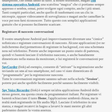
smartphone, che ormai fanno di tutto. Il nostro telefonino, magari
con
sistema operativo Android
, una scatolina “magica” che ci portiamo sempre
appresso e sembra, ormai, poter svolgere ogni compito, anche i più strani.
Tanti compiti particolari, anche quello di trasformarsi con un clic in
microspie, oppure videocamere di sorveglianza o magari anche camuffare la
voce per non farsi riconoscere. Tutto questo con semplici applicazioni
gratuite che si possono facilmente scaricare.
Registrare di nascosto conversazioni
Il vostro smartphone Android può improvvisamente diventare una “cimice”
sofisticata e registrare conversazioni di nascosto. Alcune applicazioni (ve ne
indicheremo due) permettono di registrare in backgroud, con una schermata
nera sul telefonino. Potrete anche impostare un punto orario di partenza,
quindi vi basterà lasciare il telefonino nascosto, o anche banalmente
dimenticato nella stanza da monitorare, e lui registrerà le conversazioni per
voi.
SpyCorder
(link) ad esempio, consente di “attivare” la registrazione anche
inviando un sms al tuo smartphone, nel caso vi siate dimenticato di
“programmarlo” per la registrazione nascosta.
Tutte le conversazioni registrate saranno salvate nella scheda “
Session
“,
potrete poi anche spedirle facilmente perchè saranno facilmente visibili.
Spy Voice Recorder
(link) è sempre un'altra applicazione Android dello
stesso genere, ma questa creata da programmatori italiani. Per registrare vi
basterà schiacciare il tasto
Home
, l'applicazione sembrerà chiusa, ma in
realtà starà registrando in file audio Mp3. Lasciate il telefonino in una
stanza, e magari recatevi in bagno a lavarvi le mani mentre gli altri
parleranno durante la vostra assenza.