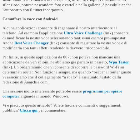
silenzioso, potrete nascondere foto e cartelle nella galleria, è possibile anche
l'autoscatto con il timer incorporato.
Camuffare la voce con Android
Alcune applicazioni consente di ingannare il nostro interlocutore al
telefono. Ad esempio l'applicazione
Ultra Voice Challenge
(link) consente
di modificare la nostra voce selezionando tantissimi esempi pre-impostati.
Anche
Best Voice Changer
(link) consente di registrare la vostra voce e di
modificarla con tanti effetti rendendola davvero irriconoscibile.
Per finire, in queste applicazioni da 007, non poteva non mancare una
applicazione da veri spioni, ne abbiamo già parlato in passato,
Wpa Tester
(link). Un programmino che vi consente di scoprire le password Wi-Fi su
determinati router. Non funziona sempre, ma quando “becca” il router giusto
vi assicuriamo che il collegamento “a sbafo” è assicurato, testato dalla
redazione di Anarchia.com.
Una sezione molto interessante potrebbe essere
programmi per spiare
computer
, riguarda il mondo Windows.
Vi è piaciuto questo articolo? Volete lasciare commenti o suggerimenti
pubblici?
Clicca qui
per commentare.