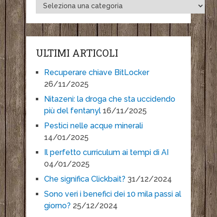
ULTIMI ARTICOLI
Recuperare chiave BitLocker
26/11/2025
Nitazeni: la droga che sta uccidendo
più del fentanyl
16/11/2025
Pestici nelle acque minerali
14/01/2025
Il perfetto curriculum ai tempi di AI
04/01/2025
Che significa Clickbait?
31/12/2024
Sono veri i benefici dei 10 mila passi al
giorno?
25/12/2024