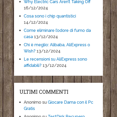
Why Electric Cars Aren’t Taking Off
16/12/2024
Cosa sono i chip quantistici
14/12/2024
Come eliminare l’odore di fumo da
casa
13/12/2024
Chi è meglio: Alibaba, AliExpress o
Wish?
13/12/2024
Le recensioni su AliExpress sono
affidabili?
13/12/2024
ULTIMI COMMENTI
Anonimo
su
Giocare Dama con il Pc
Gratis
Anonimo
su
TestDisk Recupero