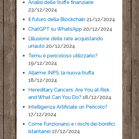
Analisi delle truffe finanziarie
23/12/2024
Il futuro della Blockchain
21/12/2024
ChatGPT su WhatsApp
20/12/2024
L’illusione delle rate acquistando
un’auto
20/12/2024
Temu è pericoloso utilizzarlo?
19/12/2024
Allarme INPS: la nuova truffa
18/12/2024
Hereditary Cancers: Are You at Risk
and What Can You Do?
18/12/2024
Intelligenza Artificiale un Pericolo?
17/12/2024
Come funzionano e i rischi dei bonifici
istantanei
17/12/2024