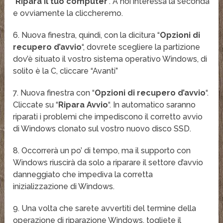
“
Ripara il tuo computer
“. A noi interessa la seconda
e ovviamente la cliccheremo.
6. Nuova finestra, quindi, con la dicitura “
Opzioni di
recupero d’avvio
“, dovrete scegliere la partizione
dov’è situato il vostro sistema operativo Windows, di
solito è la C, cliccare “Avanti”
7. Nuova finestra con “
Opzioni di recupero d’avvio
“.
Cliccate su “
Ripara Avvio
“. In automatico saranno
riparati i problemi che impediscono il corretto avvio
di Windows clonato sul vostro nuovo disco SSD.
8. Occorrerà un po’ di tempo, ma il supporto con
Windows riuscirà da solo a riparare il settore d’avvio
danneggiato che impediva la corretta
inizializzazione di Windows.
9. Una volta che sarete avvertiti del termine della
operazione di riparazione Windows, togliete il