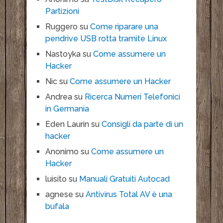
Partizioni
Ruggero
su
Come riparare una
pendrive USB rotta tramite Linux
Nastoyka
su
Come assumere un
Hacker
Nic
su
Come assumere un Hacker
Andrea
su
Ricerca Numeri Telefonici
in Germania
Eden Laurin
su
Consigli da parte di un
hacker
Anonimo
su
Come assumere un
Hacker
luisito
su
Manuali Gratuiti Autocad
agnese
su
Antivirus Total AV è una
bufala