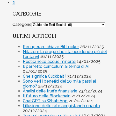
2
CATEGORIE
Categorie
ULTIMI ARTICOLI
Recuperare chiave BitLocker
26/11/2025
Nitazeni: la droga che sta uccidendo più del
fentanyl
16/11/2025
Pestici nelle acque minerali
14/01/2025
Il perfetto curriculum ai tempi di AI
04/01/2025
Che significa Clickbait?
31/12/2024
Sono veri i benefici dei 10 mila passi al
giorno?
25/12/2024
Analisi delle truffe finanziarie
23/12/2024
Il futuro della Blockchain
21/12/2024
ChatGPT su WhatsApp
20/12/2024
L’illusione delle rate acquistando un’auto
20/12/2024
Temu è pericoloso utilizzarlo?
19/12/2024