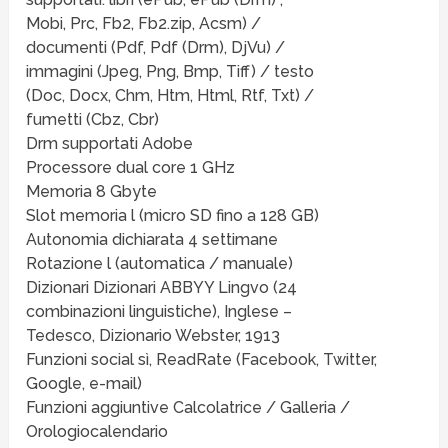
Mobi, Prc, Fb2, Fb2.zip, Acsm) /
documenti (Pdf, Pdf (Drm), DjVu) /
immagini (Jpeg, Png, Bmp, Tiff) / testo
(Doc, Docx, Chm, Htm, Html, Rtf, Txt) /
fumetti (Cbz, Cbr)
Drm supportati Adobe
Processore dual core 1 GHz
Memoria 8 Gbyte
Slot memoria l (micro SD fino a 128 GB)
Autonomia dichiarata 4 settimane
Rotazione l (automatica / manuale)
Dizionari Dizionari ABBYY Lingvo (24
combinazioni linguistiche), Inglese –
Tedesco, Dizionario Webster, 1913
Funzioni social sì, ReadRate (Facebook, Twitter,
Google, e-mail)
Funzioni aggiuntive Calcolatrice / Galleria /
Orologiocalendario