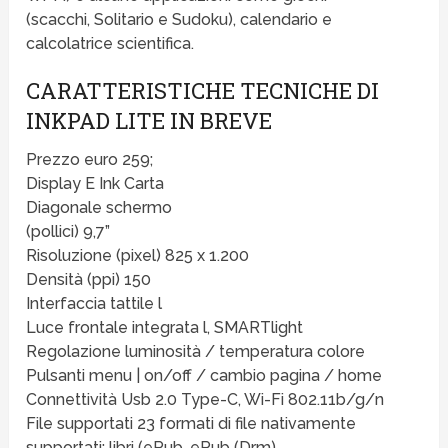
(scacchi, Solitario e Sudoku), calendario e
calcolatrice scientifica.
CARATTERISTICHE TECNICHE DI
INKPAD LITE IN BREVE
Prezzo euro 259;
Display E Ink Carta
Diagonale schermo
(pollici) 9,7”
Risoluzione (pixel) 825 x 1.200
Densità (ppi) 150
Interfaccia tattile l
Luce frontale integrata l, SMARTlight
Regolazione luminosità / temperatura colore
Pulsanti menu | on/off / cambio pagina / home
Connettività Usb 2.0 Type-C, Wi-Fi 802.11b/g/n
File supportati 23 formati di file nativamente
supportati: libri (ePub, ePub (Drm) ,