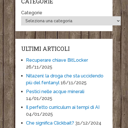
CATEGORIE
Categorie
ULTIMI ARTICOLI
Recuperare chiave BitLocker
26/11/2025
Nitazeni: la droga che sta uccidendo
più del fentanyl
16/11/2025
Pestici nelle acque minerali
14/01/2025
Il perfetto curriculum ai tempi di AI
04/01/2025
Che significa Clickbait?
31/12/2024