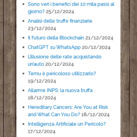
Sono veri i benefici dei 10 mila passi al
giorno?
25/12/2024
Analisi delle truffe finanziarie
23/12/2024
Il futuro della Blockchain
21/12/2024
ChatGPT su WhatsApp
20/12/2024
L’illusione delle rate acquistando
un’auto
20/12/2024
Temu è pericoloso utilizzarlo?
19/12/2024
Allarme INPS: la nuova truffa
18/12/2024
Hereditary Cancers: Are You at Risk
and What Can You Do?
18/12/2024
Intelligenza Artificiale un Pericolo?
17/12/2024