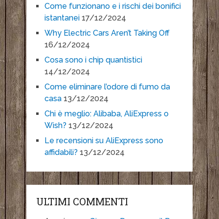
Come funzionano e i rischi dei bonifici
istantanei
17/12/2024
Why Electric Cars Aren’t Taking Off
16/12/2024
Cosa sono i chip quantistici
14/12/2024
Come eliminare l’odore di fumo da
casa
13/12/2024
Chi è meglio: Alibaba, AliExpress o
Wish?
13/12/2024
Le recensioni su AliExpress sono
affidabili?
13/12/2024
ULTIMI COMMENTI