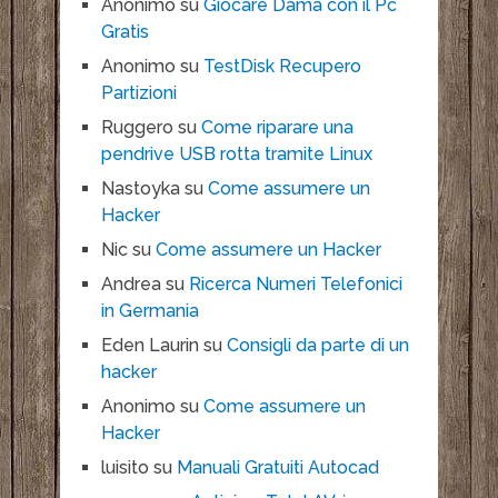
Anonimo
su
Giocare Dama con il Pc
Gratis
Anonimo
su
TestDisk Recupero
Partizioni
Ruggero
su
Come riparare una
pendrive USB rotta tramite Linux
Nastoyka
su
Come assumere un
Hacker
Nic
su
Come assumere un Hacker
Andrea
su
Ricerca Numeri Telefonici
in Germania
Eden Laurin
su
Consigli da parte di un
hacker
Anonimo
su
Come assumere un
Hacker
luisito
su
Manuali Gratuiti Autocad