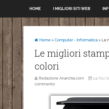
HOME
I MIGLIORI SITI WEB
IN
Home
>
Computer - Informatica
>
Le m
Le migliori stamp
colori
Redazione Anarchia.com
14/01/2
commento