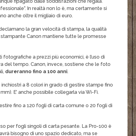
unque ripagato dalle soddisfazioni che regala.
fessionale”. In realtà non lo è, ma certamente si
 anche oltre il migliaio di euro.
eclamano la gran velocità di stampa, la qualità
sta stampante Canon mantiene tutte le promesse
 fotografiche a prezzi più economici, è l’uso di
va del tempo. Canon, invece, sostiene che le foto
li,
dureranno fino a 100 anni
.
nchiostri a 8 colori in grado di gestire stampe fino
 mm). E’ anche possibile collegarla via Wi-Fi.
gestire fino a 120 fogli di carta comune o 20 fogli di
so per fogli singoli di carta pesante. La Pro-100 è
avrà bisogno di uno spazio dedicato, ma se