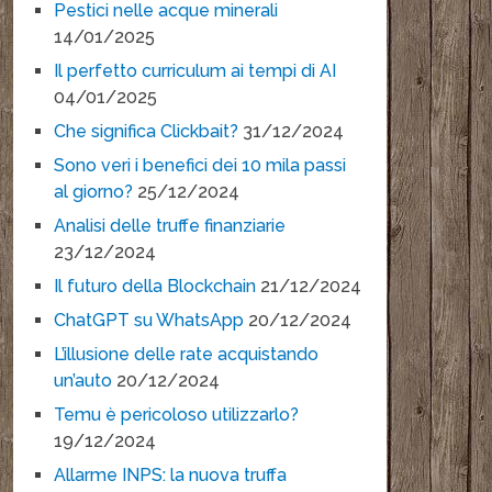
Pestici nelle acque minerali
14/01/2025
Il perfetto curriculum ai tempi di AI
04/01/2025
Che significa Clickbait?
31/12/2024
Sono veri i benefici dei 10 mila passi
al giorno?
25/12/2024
Analisi delle truffe finanziarie
23/12/2024
Il futuro della Blockchain
21/12/2024
ChatGPT su WhatsApp
20/12/2024
L’illusione delle rate acquistando
un’auto
20/12/2024
Temu è pericoloso utilizzarlo?
19/12/2024
Allarme INPS: la nuova truffa