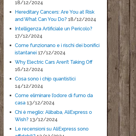
18/12/2024
Hereditary Cancers: Are You at Risk
and What Can You Do?
18/12/2024
Intelligenza Artificiale un Pericolo?
17/12/2024
Come funzionano e i rischi dei bonifici
istantanei
17/12/2024
Why Electric Cars Aren’t Taking Off
16/12/2024
Cosa sono i chip quantistici
14/12/2024
Come eliminare l’odore di fumo da
casa
13/12/2024
Chi è meglio: Alibaba, AliExpress o
Wish?
13/12/2024
Le recensioni su AliExpress sono