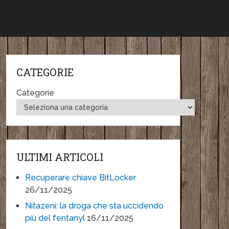
CATEGORIE
Categorie
ULTIMI ARTICOLI
Recuperare chiave BitLocker
26/11/2025
Nitazeni: la droga che sta uccidendo
più del fentanyl
16/11/2025