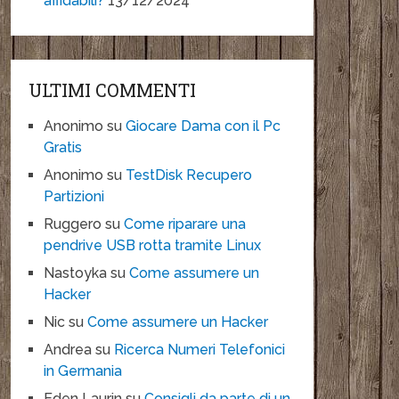
affidabili?
13/12/2024
ULTIMI COMMENTI
Anonimo
su
Giocare Dama con il Pc
Gratis
Anonimo
su
TestDisk Recupero
Partizioni
Ruggero
su
Come riparare una
pendrive USB rotta tramite Linux
Nastoyka
su
Come assumere un
Hacker
Nic
su
Come assumere un Hacker
Andrea
su
Ricerca Numeri Telefonici
in Germania
Eden Laurin
su
Consigli da parte di un