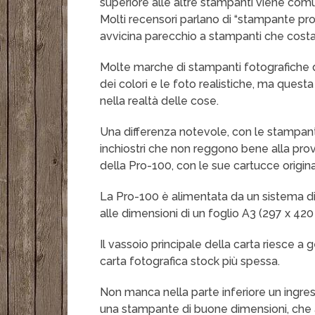
superiore alle altre stampanti viene com
Molti recensori parlano di “stampante pro
avvicina parecchio a stampanti che costano
Molte marche di stampanti fotografiche d
dei colori e le foto realistiche, ma que
nella realtà delle cose.
Una differenza notevole, con le stampanti
inchiostri che non reggono bene alla pro
della Pro-100, con le sue cartucce origina
La Pro-100 è alimentata da un sistema di i
alle dimensioni di un foglio A3 (297 x 420
Il vassoio principale della carta riesce a 
carta fotografica stock più spessa.
Non manca nella parte inferiore un ingres
una stampante di buone dimensioni, che 