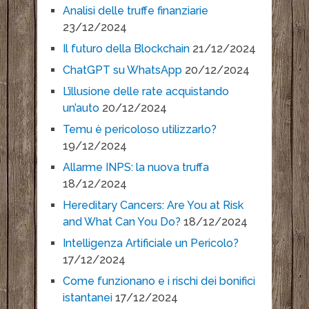
Analisi delle truffe finanziarie
23/12/2024
Il futuro della Blockchain
21/12/2024
ChatGPT su WhatsApp
20/12/2024
L’illusione delle rate acquistando
un’auto
20/12/2024
Temu è pericoloso utilizzarlo?
19/12/2024
Allarme INPS: la nuova truffa
18/12/2024
Hereditary Cancers: Are You at Risk
and What Can You Do?
18/12/2024
Intelligenza Artificiale un Pericolo?
17/12/2024
Come funzionano e i rischi dei bonifici
istantanei
17/12/2024