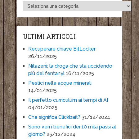
ULTIMI ARTICOLI
Recuperare chiave BitLocker
26/11/2025
Nitazeni: la droga che sta uccidendo
più del fentanyl
16/11/2025
Pestici nelle acque minerali
14/01/2025
Il perfetto curriculum ai tempi di AI
04/01/2025
Che significa Clickbait?
31/12/2024
Sono veri i benefici dei 10 mila passi al
giorno?
25/12/2024