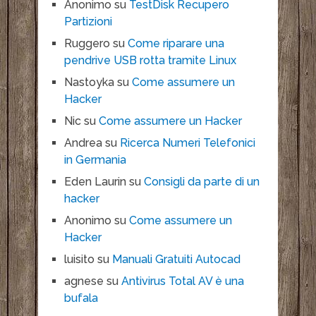
Anonimo
su
TestDisk Recupero
Partizioni
Ruggero
su
Come riparare una
pendrive USB rotta tramite Linux
Nastoyka
su
Come assumere un
Hacker
Nic
su
Come assumere un Hacker
Andrea
su
Ricerca Numeri Telefonici
in Germania
Eden Laurin
su
Consigli da parte di un
hacker
Anonimo
su
Come assumere un
Hacker
luisito
su
Manuali Gratuiti Autocad
agnese
su
Antivirus Total AV è una
bufala