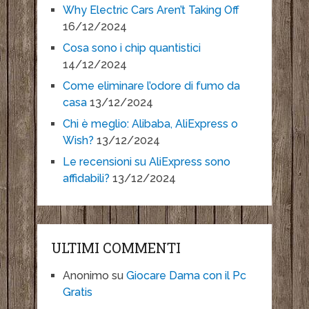
Why Electric Cars Aren’t Taking Off
16/12/2024
Cosa sono i chip quantistici
14/12/2024
Come eliminare l’odore di fumo da
casa
13/12/2024
Chi è meglio: Alibaba, AliExpress o
Wish?
13/12/2024
Le recensioni su AliExpress sono
affidabili?
13/12/2024
ULTIMI COMMENTI
Anonimo
su
Giocare Dama con il Pc
Gratis