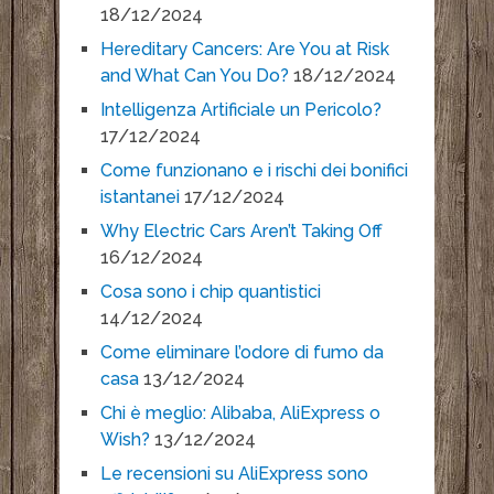
18/12/2024
Hereditary Cancers: Are You at Risk
and What Can You Do?
18/12/2024
Intelligenza Artificiale un Pericolo?
17/12/2024
Come funzionano e i rischi dei bonifici
istantanei
17/12/2024
Why Electric Cars Aren’t Taking Off
16/12/2024
Cosa sono i chip quantistici
14/12/2024
Come eliminare l’odore di fumo da
casa
13/12/2024
Chi è meglio: Alibaba, AliExpress o
Wish?
13/12/2024
Le recensioni su AliExpress sono