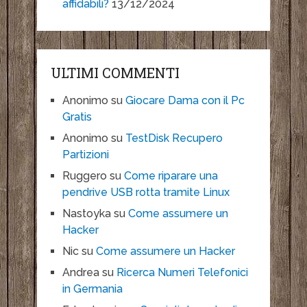
affidabili?
13/12/2024
ULTIMI COMMENTI
Anonimo
su
Giocare Dama con il Pc
Gratis
Anonimo
su
TestDisk Recupero
Partizioni
Ruggero
su
Come riparare una
pendrive USB rotta tramite Linux
Nastoyka
su
Come assumere un
Hacker
Nic
su
Come assumere un Hacker
Andrea
su
Ricerca Numeri Telefonici
in Germania