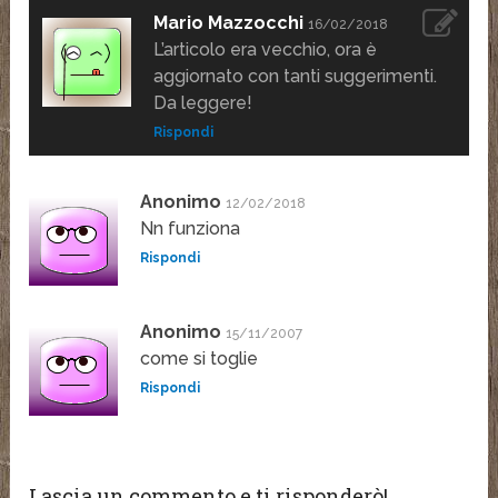
Mario Mazzocchi
16/02/2018
L’articolo era vecchio, ora è
aggiornato con tanti suggerimenti.
Da leggere!
Rispondi
Anonimo
12/02/2018
Nn funziona
Rispondi
Anonimo
15/11/2007
come si toglie
Rispondi
Lascia un commento e ti risponderò!