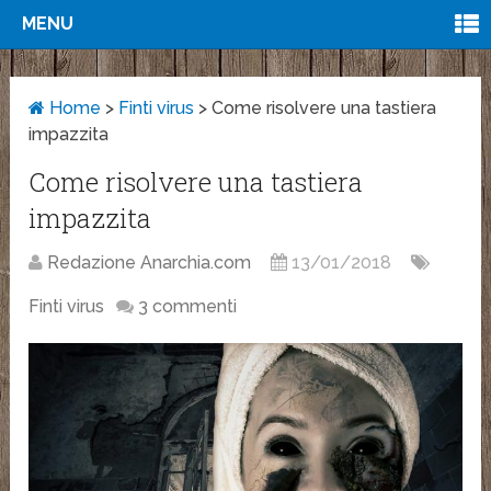
MENU
Home
>
Finti virus
>
Come risolvere una tastiera
impazzita
Come risolvere una tastiera
impazzita
Redazione Anarchia.com
13/01/2018
Finti virus
3 commenti