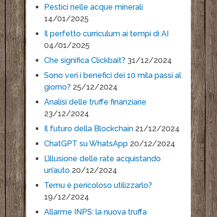
Pestici nelle acque minerali
14/01/2025
Il perfetto curriculum ai tempi di AI
04/01/2025
Che significa Clickbait?
31/12/2024
Sono veri i benefici dei 10 mila passi al
giorno?
25/12/2024
Analisi delle truffe finanziarie
23/12/2024
Il futuro della Blockchain
21/12/2024
ChatGPT su WhatsApp
20/12/2024
L’illusione delle rate acquistando
un’auto
20/12/2024
Temu è pericoloso utilizzarlo?
19/12/2024
Allarme INPS: la nuova truffa