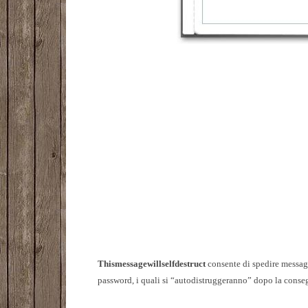
Thismessagewillselfdestruct
consente di spedire messagg
password, i quali si “autodistruggeranno” dopo la consegn