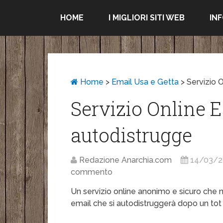
HOME
I MIGLIORI SITI WEB
IN
Home
>
Email Usa e Getta
>
Servizio 
Servizio Online E
autodistrugge
Redazione Anarchia.com
14/03/2
commento
Un servizio online anonimo e sicuro che n
email che si autodistruggerà dopo un to