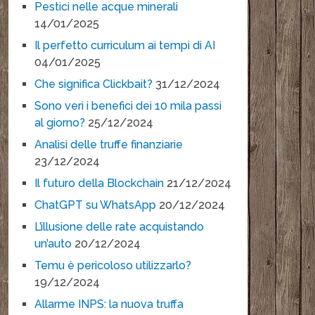
Pestici nelle acque minerali
14/01/2025
Il perfetto curriculum ai tempi di AI
04/01/2025
Che significa Clickbait?
31/12/2024
Sono veri i benefici dei 10 mila passi
al giorno?
25/12/2024
Analisi delle truffe finanziarie
23/12/2024
Il futuro della Blockchain
21/12/2024
ChatGPT su WhatsApp
20/12/2024
L’illusione delle rate acquistando
un’auto
20/12/2024
Temu è pericoloso utilizzarlo?
19/12/2024
Allarme INPS: la nuova truffa