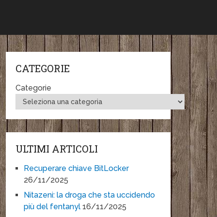
CATEGORIE
Categorie
ULTIMI ARTICOLI
Recuperare chiave BitLocker
26/11/2025
Nitazeni: la droga che sta uccidendo
più del fentanyl
16/11/2025