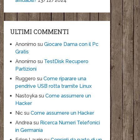
affidabili?
13/12/2024
ULTIMI COMMENTI
Anonimo
su
Giocare Dama con il Pc
Gratis
Anonimo
su
TestDisk Recupero
Partizioni
Ruggero
su
Come riparare una
pendrive USB rotta tramite Linux
Nastoyka
su
Come assumere un
Hacker
Nic
su
Come assumere un Hacker
Andrea
su
Ricerca Numeri Telefonici
in Germania
Eden Laurin
su
Consigli da parte di un