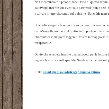
Non incominciate a preoccuparvi: l'uso di questo servizi
da inviare, inserire una eventuale password (non è però o
e salvare il tutto cliccando sul pulsante “
Save this mess
Una volta eseguita la sequenza sopra descritta sarà immed
copia&incolla invierete al destinatario per la normale post
cliccandoci sopra potrà leggere il vostro messaggio solo
recuperabile.
Ovvio che se avrete inserito una password per la lettura 
leggere la vostra email speciale. Servizio da mettere nei 
Link:
Email che si autodistrugge dopo la lettura