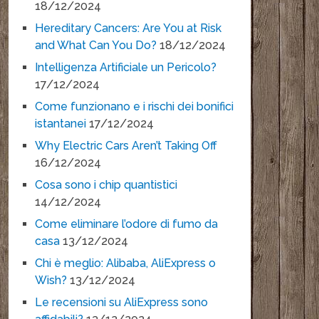
18/12/2024
Hereditary Cancers: Are You at Risk
and What Can You Do?
18/12/2024
Intelligenza Artificiale un Pericolo?
17/12/2024
Come funzionano e i rischi dei bonifici
istantanei
17/12/2024
Why Electric Cars Aren’t Taking Off
16/12/2024
Cosa sono i chip quantistici
14/12/2024
Come eliminare l’odore di fumo da
casa
13/12/2024
Chi è meglio: Alibaba, AliExpress o
Wish?
13/12/2024
Le recensioni su AliExpress sono