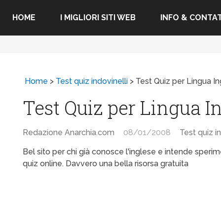
HOME
I MIGLIORI SITI WEB
INFO & CONTAT
Home
>
Test quiz indovinelli
>
Test Quiz per Lingua I
Test Quiz per Lingua I
Redazione Anarchia.com
08/01/2008
Test quiz in
Bel sito per chi già conosce l'inglese e intende sperime
quiz online. Davvero una bella risorsa gratuita