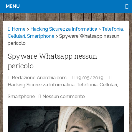
MENU
Home
>
Hacking Sicurezza Informatica
>
Telefonia,
Cellulari, Smartphone
>
Spyware Whatsapp nessun
pericolo
Spyware Whatsapp nessun
pericolo
Redazione Anarchia.com
19/05/2019
Hacking Sicurezza Informatica
,
Telefonia, Cellulari,
Smartphone
Nessun commento