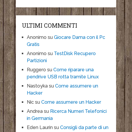
ULTIMI COMMENTI
Anonimo
su
Giocare Dama con il Pc
Gratis
Anonimo
su
TestDisk Recupero
Partizioni
Ruggero
su
Come riparare una
pendrive USB rotta tramite Linux
Nastoyka
su
Come assumere un
Hacker
Nic
su
Come assumere un Hacker
Andrea
su
Ricerca Numeri Telefonici
in Germania
Eden Laurin
su
Consigli da parte di un