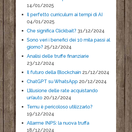
14/01/2025
Il perfetto curriculum ai tempi di AI
04/01/2025
Che significa Clickbait?
31/12/2024
Sono veri i benefici dei 10 mila passi al
giorno?
25/12/2024
Analisi delle truffe finanziarie
23/12/2024
Il futuro della Blockchain
21/12/2024
ChatGPT su WhatsApp
20/12/2024
L’illusione delle rate acquistando
un’auto
20/12/2024
Temu è pericoloso utilizzarlo?
19/12/2024
Allarme INPS: la nuova truffa
18/12/2024