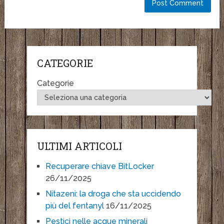
CATEGORIE
Categorie
ULTIMI ARTICOLI
Recuperare chiave BitLocker
26/11/2025
Nitazeni: la droga che sta uccidendo
più del fentanyl
16/11/2025
Pestici nelle acque minerali