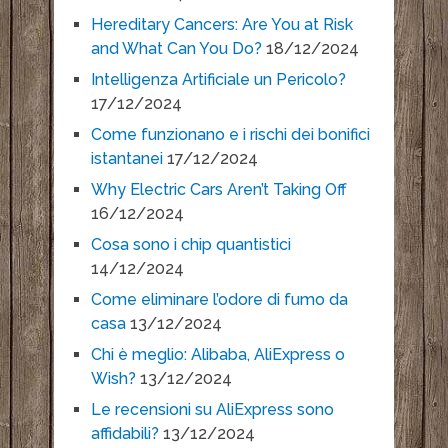
Hereditary Cancers: Are You at Risk
and What Can You Do?
18/12/2024
Intelligenza Artificiale un Pericolo?
17/12/2024
Come funzionano e i rischi dei bonifici
istantanei
17/12/2024
Why Electric Cars Aren’t Taking Off
16/12/2024
Cosa sono i chip quantistici
14/12/2024
Come eliminare l’odore di fumo da
casa
13/12/2024
Chi è meglio: Alibaba, AliExpress o
Wish?
13/12/2024
Le recensioni su AliExpress sono
affidabili?
13/12/2024