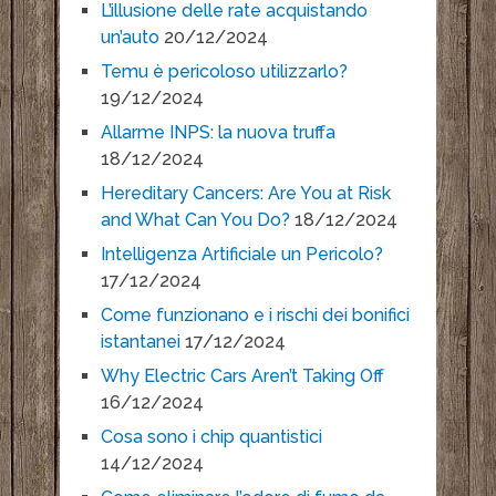
L’illusione delle rate acquistando
un’auto
20/12/2024
Temu è pericoloso utilizzarlo?
19/12/2024
Allarme INPS: la nuova truffa
18/12/2024
Hereditary Cancers: Are You at Risk
and What Can You Do?
18/12/2024
Intelligenza Artificiale un Pericolo?
17/12/2024
Come funzionano e i rischi dei bonifici
istantanei
17/12/2024
Why Electric Cars Aren’t Taking Off
16/12/2024
Cosa sono i chip quantistici
14/12/2024