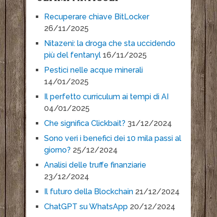
Recuperare chiave BitLocker
26/11/2025
Nitazeni: la droga che sta uccidendo
più del fentanyl
16/11/2025
Pestici nelle acque minerali
14/01/2025
Il perfetto curriculum ai tempi di AI
04/01/2025
Che significa Clickbait?
31/12/2024
Sono veri i benefici dei 10 mila passi al
giorno?
25/12/2024
Analisi delle truffe finanziarie
23/12/2024
Il futuro della Blockchain
21/12/2024
ChatGPT su WhatsApp
20/12/2024