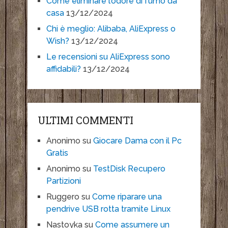
Come eliminare l’odore di fumo da
casa
13/12/2024
Chi è meglio: Alibaba, AliExpress o
Wish?
13/12/2024
Le recensioni su AliExpress sono
affidabili?
13/12/2024
ULTIMI COMMENTI
Anonimo
su
Giocare Dama con il Pc
Gratis
Anonimo
su
TestDisk Recupero
Partizioni
Ruggero
su
Come riparare una
pendrive USB rotta tramite Linux
Nastoyka
su
Come assumere un