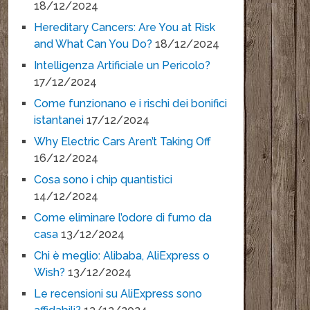
18/12/2024
Hereditary Cancers: Are You at Risk
and What Can You Do?
18/12/2024
Intelligenza Artificiale un Pericolo?
17/12/2024
Come funzionano e i rischi dei bonifici
istantanei
17/12/2024
Why Electric Cars Aren’t Taking Off
16/12/2024
Cosa sono i chip quantistici
14/12/2024
Come eliminare l’odore di fumo da
casa
13/12/2024
Chi è meglio: Alibaba, AliExpress o
Wish?
13/12/2024
Le recensioni su AliExpress sono