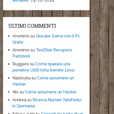
affidabili?
13/12/2024
ULTIMI COMMENTI
Anonimo
su
Giocare Dama con il Pc
Gratis
Anonimo
su
TestDisk Recupero
Partizioni
Ruggero
su
Come riparare una
pendrive USB rotta tramite Linux
Nastoyka
su
Come assumere un
Hacker
Nic
su
Come assumere un Hacker
Andrea
su
Ricerca Numeri Telefonici
in Germania
Eden Laurin
su
Consigli da parte di un