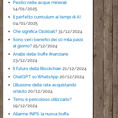
Pestici nelle acque minerali
14/01/2025
Il perfetto curriculum ai tempi di AI
04/01/2025
Che significa Clickbait?
31/12/2024
Sono veri i benefici dei 10 mila passi
al giorno?
25/12/2024
Analisi delle truffe finanziarie
23/12/2024
Il futuro della Blockchain
21/12/2024
ChatGPT su WhatsApp
20/12/2024
L’illusione delle rate acquistando
un’auto
20/12/2024
Temu è pericoloso utilizzarlo?
19/12/2024
Allarme INPS: la nuova truffa