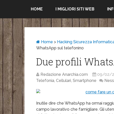
HOME
I MIGLIORI SITI WEB
IN
Home
>
Hacking Sicurezza Informatic
WhatsApp sul telefonino
Due profili Whats
Redazione Anarchia.com
09/02/
Telefonia, Cellulari, Smartphone
Nes
Inutile dire che WhatsApp ha ormai raggiunt
campo lavorativo che famigliare. Gli uten