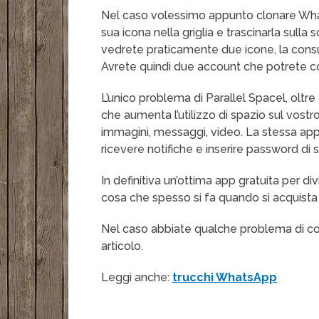
Nel caso volessimo appunto clonare Wha
sua icona nella griglia e trascinarla sulla sc
vedrete praticamente due icone, la consue
Avrete quindi due account che potrete c
L’unico problema di Parallel Spacel, oltre
che aumenta l’utilizzo di spazio sul vo
immagini, messaggi, video. La stessa app i
ricevere notifiche e inserire password di 
In definitiva un’ottima app gratuita per di
cosa che spesso si fa quando si acquista
Nel caso abbiate qualche problema di co
articolo.
Leggi anche:
trucchi WhatsApp