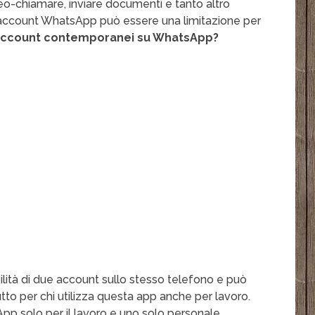
eo-chiamare, inviare documenti e tanto altro
 account WhatsApp può essere una limitazione per
account contemporanei su WhatsApp?
ità di due account sullo stesso telefono e può
tto per chi utilizza questa app anche per lavoro.
pp solo per il lavoro e uno solo personale