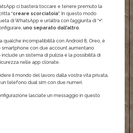
tsApp ci basterà toccare e tenere premuto la
ritta “
creare scorciatoia
“. In questo modo
ta di WhatsApp e un’altra con l’aggiunta di “
+
“.
onfigurare,
uno separato dall’altro
.
 a qualche incompatibilità con Android 8, Oreo, è
stro smartphone con due account aumentano
nclude un sistema di pulizia e la possibilità di
sicurezza nelle app clonate.
videre il mondo del lavoro dalla vostra vita privata,
 un telefono dual sim con due numeri.
nfigurazione lasciate un messaggio in questo