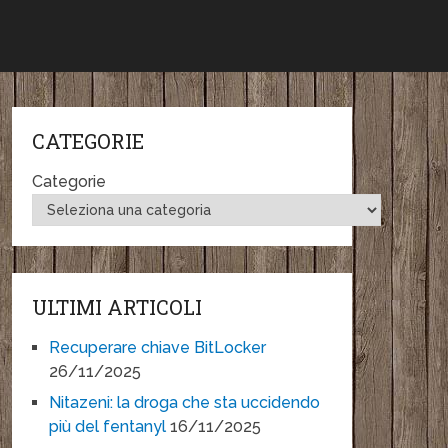
CATEGORIE
Categorie
ULTIMI ARTICOLI
Recuperare chiave BitLocker
26/11/2025
Nitazeni: la droga che sta uccidendo
più del fentanyl
16/11/2025