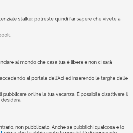
nziale stalker, potreste quindi far sapere che vivete a
book.
nnunciare al mondo che casa tua è libera e non ci sarà
e accedendo al portale dell’Aci ed inserendo le targhe delle
i pubblicare online la tua vacanza. È possibile disattivare il
 desidera.
ntrario, non pubblicarlo. Anche se pubblichi qualcosa e lo
t
prima che tu abbia avuto la possibilità di rimuoverlo.