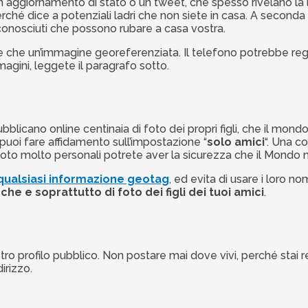
ggiornamento di stato o un tweet, che spesso rivelano la lo
erché dice a potenziali ladri che non siete in casa. A second
conosciuti che possono rubare a casa vostra.
le che un’immagine georeferenziata. Il telefono potrebbe regi
gini, leggete il paragrafo sotto.
 pubblicano online centinaia di foto dei propri figli, che il m
puoi fare affidamento sull’impostazione “
solo amici
“. Una c
to molto personali potrete aver la sicurezza che il Mondo 
qualsiasi informazione geotag
, ed evita di usare i loro no
che e soprattutto di foto dei figli dei tuoi amici
.
ro profilo pubblico. Non postare mai dove vivi, perché stai re
irizzo.