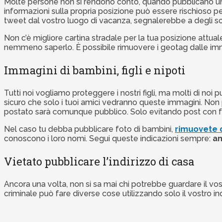
Molte persone non si rendono conto, quando pubblicano un a
informazioni sulla propria posizione può essere rischioso p
tweet dal vostro luogo di vacanza, segnalerebbe a degli s
Non c’è migliore cartina stradale per la tua posizione attua
nemmeno saperlo. È possibile rimuovere i geotag dalle imma
Immagini di bambini, figli e nipoti
Tutti noi vogliamo proteggere i nostri figli, ma molti di noi
sicuro che solo i tuoi amici vedranno queste immagini. Non 
postato sarà comunque pubblico. Solo evitando post con fo
Nel caso tu debba pubblicare foto di bambini,
rimuovete 
conoscono i loro nomi. Segui queste indicazioni sempre:
an
Vietato pubblicare l’indirizzo di casa
Ancora una volta, non si sa mai chi potrebbe guardare il vost
criminale può fare diverse cose utilizzando solo il vostro ind