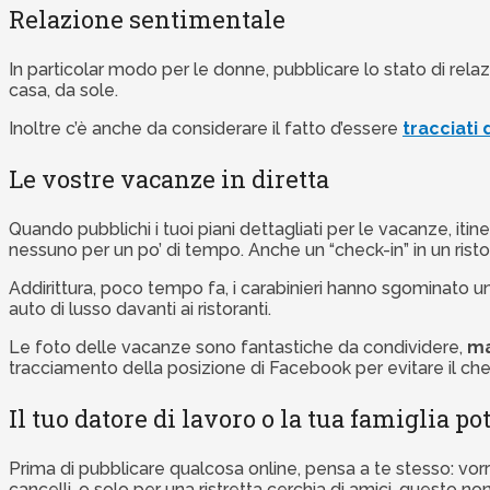
Relazione sentimentale
In particolar modo per le donne, pubblicare lo stato di rel
casa, da sole.
Inoltre c’è anche da considerare il fatto d’essere
tracciati
Le vostre vacanze in diretta
Quando pubblichi i tuoi piani dettagliati per le vacanze, iti
nessuno per un po’ di tempo. Anche un “check-in” in un ristor
Addirittura, poco tempo fa, i carabinieri hanno sgominato un
auto di lusso davanti ai ristoranti.
Le foto delle vacanze sono fantastiche da condividere,
ma
tracciamento della posizione di Facebook per evitare il chec
Il tuo datore di lavoro o la tua famiglia 
Prima di pubblicare qualcosa online, pensa a te stesso: vorr
cancelli, o solo per una ristretta cerchia di amici, questo n