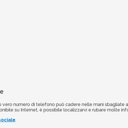
le
il tuo vero numero di telefono può cadere nelle mani sbagliate
nibile su Internet, è possibile localizzarvi e rubare molte inf
sociale
.