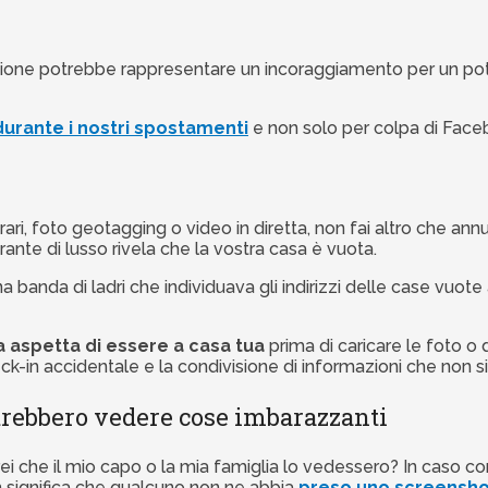
azione potrebbe rappresentare un incoraggiamento per un pote
 durante i nostri spostamenti
e non solo per colpa di Face
nerari, foto geotagging o video in diretta, non fai altro che a
ante di lusso rivela che la vostra casa è vuota.
a banda di ladri che individuava gli indirizzi delle case vuot
 aspetta di essere a casa tua
prima di caricare le foto o d
k-in accidentale e la condivisione di informazioni che non si
potrebbero vedere cose imbarazzanti
ei che il mio capo o la mia famiglia lo vedessero? In caso co
on significa che qualcuno non ne abbia
preso uno screensho