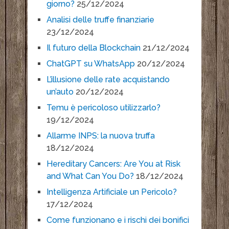
giorno?
25/12/2024
Analisi delle truffe finanziarie
23/12/2024
Il futuro della Blockchain
21/12/2024
ChatGPT su WhatsApp
20/12/2024
L’illusione delle rate acquistando
un’auto
20/12/2024
Temu è pericoloso utilizzarlo?
19/12/2024
Allarme INPS: la nuova truffa
18/12/2024
Hereditary Cancers: Are You at Risk
and What Can You Do?
18/12/2024
Intelligenza Artificiale un Pericolo?
17/12/2024
Come funzionano e i rischi dei bonifici