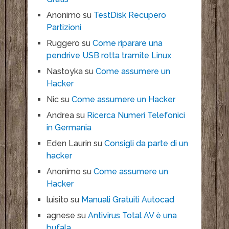
Anonimo
su
TestDisk Recupero
Partizioni
Ruggero
su
Come riparare una
pendrive USB rotta tramite Linux
Nastoyka
su
Come assumere un
Hacker
Nic
su
Come assumere un Hacker
Andrea
su
Ricerca Numeri Telefonici
in Germania
Eden Laurin
su
Consigli da parte di un
hacker
Anonimo
su
Come assumere un
Hacker
luisito
su
Manuali Gratuiti Autocad
agnese
su
Antivirus Total AV è una
bufala