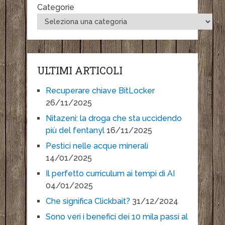
Categorie
ULTIMI ARTICOLI
Recuperare chiave BitLocker
26/11/2025
Nitazeni: la droga che sta uccidendo
più del fentanyl
16/11/2025
Pestici nelle acque minerali
14/01/2025
Il perfetto curriculum ai tempi di AI
04/01/2025
Che significa Clickbait?
31/12/2024
Sono veri i benefici dei 10 mila passi al