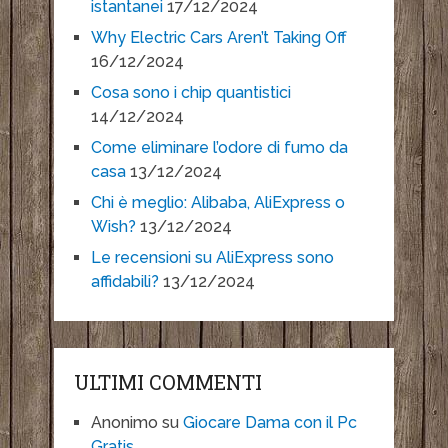
istantanei
17/12/2024
Why Electric Cars Aren’t Taking Off
16/12/2024
Cosa sono i chip quantistici
14/12/2024
Come eliminare l’odore di fumo da
casa
13/12/2024
Chi è meglio: Alibaba, AliExpress o
Wish?
13/12/2024
Le recensioni su AliExpress sono
affidabili?
13/12/2024
ULTIMI COMMENTI
Anonimo
su
Giocare Dama con il Pc
Gratis