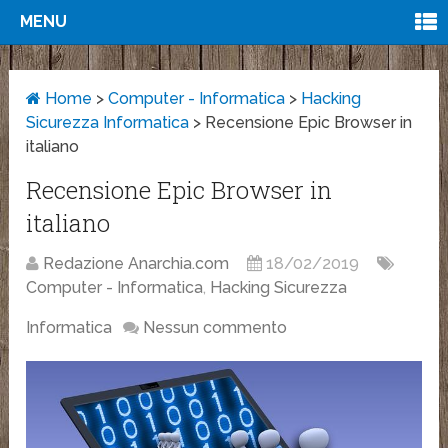
MENU
Home
>
Computer - Informatica
>
Hacking
Sicurezza Informatica
>
Recensione Epic Browser in
italiano
Recensione Epic Browser in
italiano
Redazione Anarchia.com
18/02/2019
Computer - Informatica
,
Hacking Sicurezza
Informatica
Nessun commento